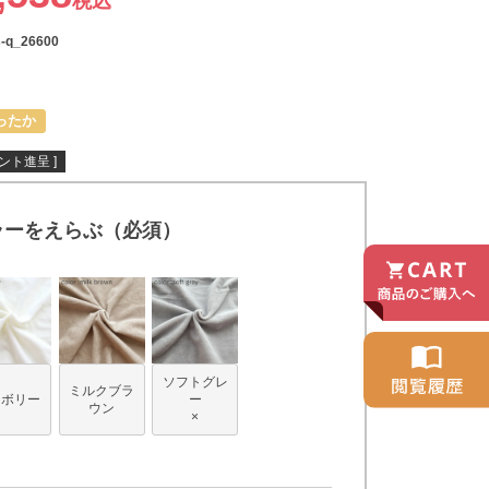
税込
s-q_26600
ったか
ント進呈 ]
ラーをえらぶ（必須）
ソフトグレ
ミルクブラ
イボリー
ー
ウン
×