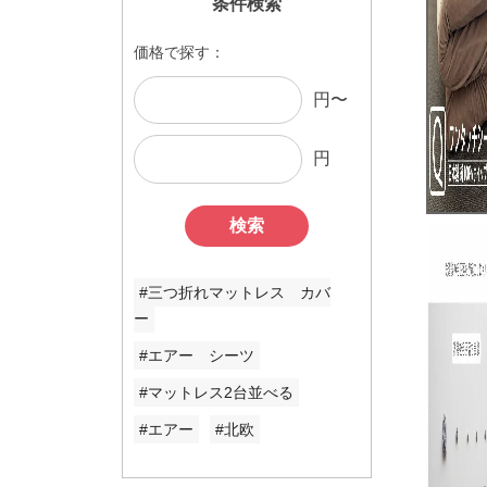
条件検索
価格で探す：
円〜
円
検索
#三つ折れマットレス カバ
ー
#エアー シーツ
#マットレス2台並べる
#エアー
#北欧