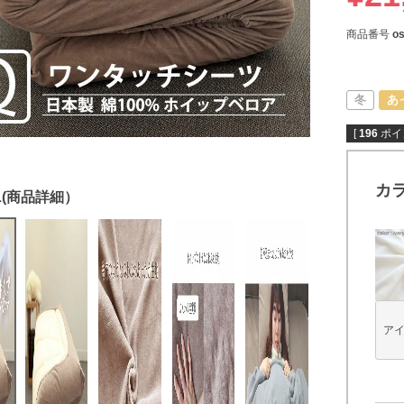
商品番号
o
冬
あ
[
196
ポイ
カ
ア