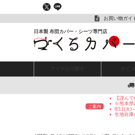
お買い物ガイ
アイテム
で探す
サイズ
【謹んで
※熊本県
ご案内
8/11(
生地在庫