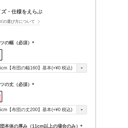
イズ・仕様をえらぶ
ズの選び方について
ツの幅（必須）
(
必
須
)
ツの丈（必須）
(
必
須
)
団本体の厚み（11cm以上の場合のみ）