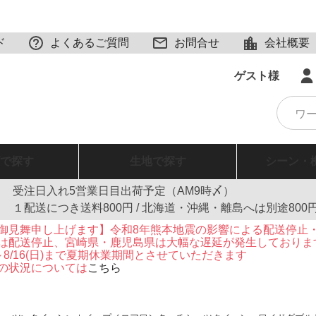
ド
よくあるご質問
お問合せ
会社概要
ゲスト様
で探す
生地
で探す
シーン・
受注日入れ5営業日目出荷予定（AM9時〆）
１配送につき送料800円 / 北海道・沖縄・離島へは別途800
御見舞申し上げます】令和8年熊本地震の影響による配送停止
は配送停止、宮崎県・鹿児島県は大幅な遅延が発生しておりま
火)～8/16(日)まで夏期休業期間とさせていただきます
の状況については
こちら