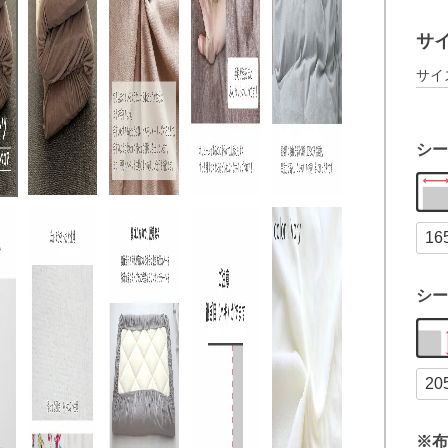
サ
サイ
シー
シー
※布