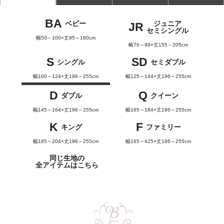
BA
ベビー
ジュニア
JR
セミシングル
幅50～100×丈95～160cm
幅76～99×丈155～205cm
S
SD
シングル
セミダブル
幅100～124×丈196～255cm
幅125～144×丈196～255cm
D
Q
ダブル
クイーン
幅145～164×丈196～255cm
幅165～184×丈196～255cm
K
F
キング
ファミリー
幅185～204×丈196～255cm
幅165～425×丈196～255cm
同じ生地の
全アイテムはこちら