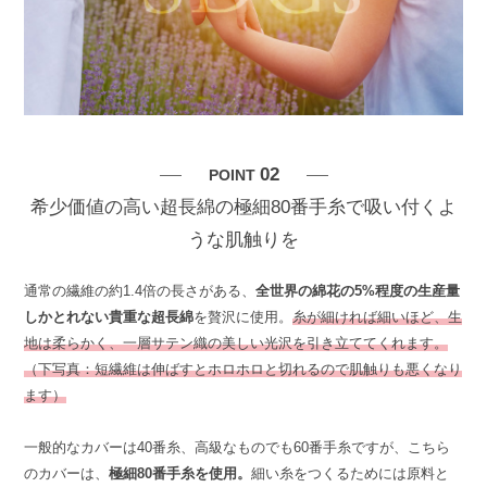
02
POINT
希少価値の高い超長綿の極細80番手糸で吸い付くよ
うな肌触りを
通常の繊維の約1.4倍の長さがある、
全世界の綿花の5%程度の生産量
しかとれない貴重な超長綿
を贅沢に使用。
糸が細ければ細いほど、生
地は柔らかく、一層サテン織の美しい光沢を引き立ててくれます。
（下写真：短繊維は伸ばすとホロホロと切れるので肌触りも悪くなり
ます）
一般的なカバーは40番糸、高級なものでも60番手糸ですが、こちら
のカバーは、
極細80番手糸を使用。
細い糸をつくるためには原料と