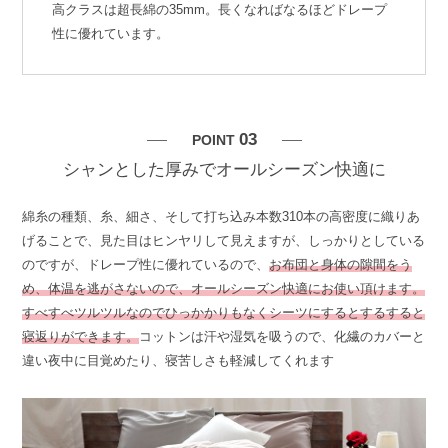
高クラスは超長綿の35mm。長くなればなるほどドレープ
性に優れています。
03
POINT
シャンとした厚みでオールシーズン快適に
綿糸の種類、糸、細さ、そして打ち込み本数310本の高密度に織りあ
げることで、見た目はヒンヤリして見えますが、しっかりとしている
のですが、ドレープ性に優れているので、
お布団と身体の隙間をう
め、体温を逃がさないので、オールシーズン快適にお使い頂けます。
すべすべツルツルなのでひっかかりもなくシーツにするとするすると
寝返りができます。
コットンは汗や湿気を吸うので、化繊のカバーと
違い夜中に目覚めたり、寝苦しさも軽減してくれます