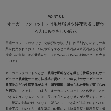
01
POINT
オーガニックコットンは地球環境や綿花栽培に携わ
る人にもやさしい綿花
普通のコットン栽培では、化学肥料や殺虫剤、除草剤などの多くの農
薬が使用されており、綿花栽培をすると土壌汚染や水質汚染など地球
環境への負担、綿花栽培をする人たちへの人体への影響がとても大き
いのです。
オーガニックコットンとは、
農薬や肥料などを厳しく管理されたオー
ガニック農産物の生産方法基準に従い、2～3年以上のオーガニック
農産物などの生産実践があり、認証機関に認められた農地で育てられ
た綿花
のことです。このようにオーガニックコットンと名乗ることが
できるようになるまでには、長い年月と大きな努力が必要です。そし
て、綿花の栽培だけではなく、製品としてできあがるまでのすべての
製造工程においても、化学薬品の使用による健康負荷・環境負荷を最