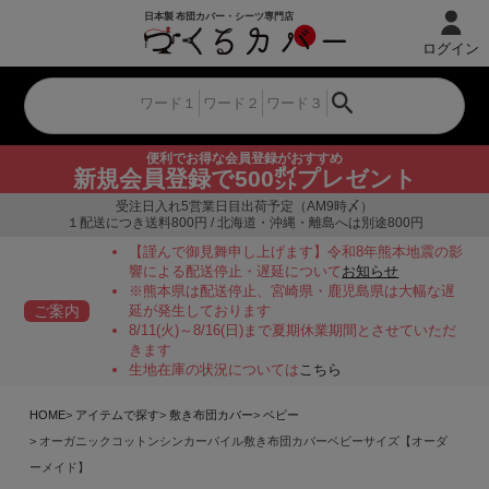
ログイン
便利でお得な会員登録がおすすめ
新規会員登録で500㌽プレゼント
受注日入れ5営業日目出荷予定（AM9時〆）
１配送につき送料800円 / 北海道・沖縄・離島へは別途800円
【謹んで御見舞申し上げます】令和8年熊本地震の影
響による配送停止・遅延について
お知らせ
※熊本県は配送停止、宮崎県・鹿児島県は大幅な遅
ご案内
延が発生しております
8/11(火)～8/16(日)まで夏期休業期間とさせていただ
きます
生地在庫の状況については
こちら
HOME
アイテムで探す
敷き布団カバー
ベビー
オーガニックコットンシンカーパイル敷き布団カバーベビーサイズ【オーダ
ーメイド】