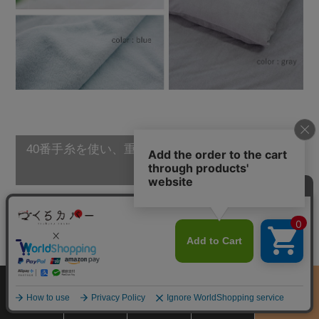
40番手糸を使い、重くなりすぎずボリュームのあ
る生地
細い40番手糸を使用したシンカーパイルは、特別やわらかくふんわ
りした仕上がりになっています。目付180g/mなので、ボリュームが
ありつつも重くなりすぎない生地です。
サイズ
商品をさがす
お買物ガイド
カート
季節のおすすめ
から選ぶ