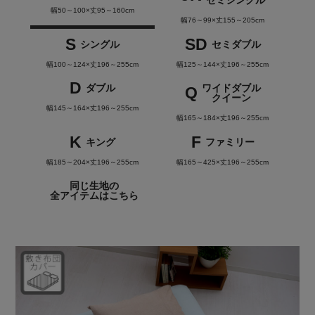
セミシングル
幅50～100×丈95～160cm
幅76～99×丈155～205cm
S
SD
シングル
セミダブル
幅100～124×丈196～255cm
幅125～144×丈196～255cm
D
ダブル
ワイドダブル
Q
クイーン
幅145～164×丈196～255cm
幅165～184×丈196～255cm
K
F
キング
ファミリー
幅185～204×丈196～255cm
幅165～425×丈196～255cm
同じ生地の
全アイテムはこちら