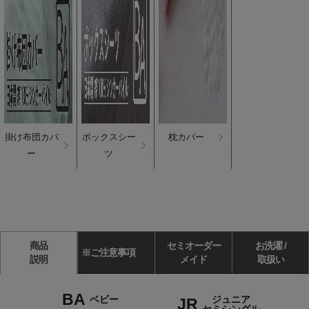
掛け布団カバ
ボックスシー
枕カバー
ー
ツ
商品
セミオーダー
お洗濯 /
※ご注意事項
説明
メイド
取扱い
BA
ベビー
ジュニア
JR