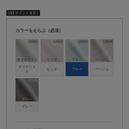
[
61
ポイント進呈 ]
カラーをえらぶ（必須）
オフホワイ
ピンク
ブルー
ベージュ
ト
グレー