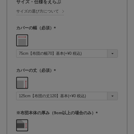
サイズ・仕様をえらぶ
サイズの選び方について
カバーの幅（必須）
(
必
須
)
カバーの丈（必須）
(
必
須
)
※布団本体の厚み（9cm以上の場合のみ）
(
必