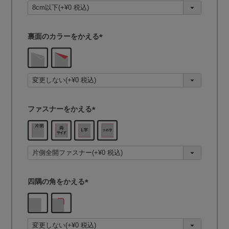
須
)
裏面のカラーをかえる
(
必
須
)
ファスナーをかえる
(
必
須
)
四隅の角をかえる
(
必
須