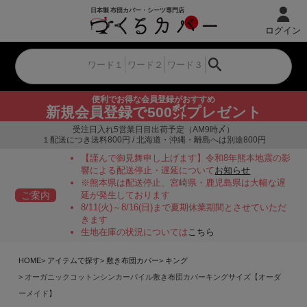
ログイン
便利でお得な会員登録がおすすめ
新規会員登録で500㌽プレゼント
受注日入れ5営業日目出荷予定（AM9時〆）
１配送につき送料800円 / 北海道・沖縄・離島へは別途800円
【謹んで御見舞申し上げます】令和8年熊本地震の影
響による配送停止・遅延について
お知らせ
※熊本県は配送停止、宮崎県・鹿児島県は大幅な遅
ご案内
延が発生しております
8/11(火)～8/16(日)まで夏期休業期間とさせていただ
きます
生地在庫の状況については
こちら
HOME
アイテムで探す
敷き布団カバー
キング
オーガニックコットンシンカーパイル敷き布団カバーキングサイズ【オーダ
ーメイド】