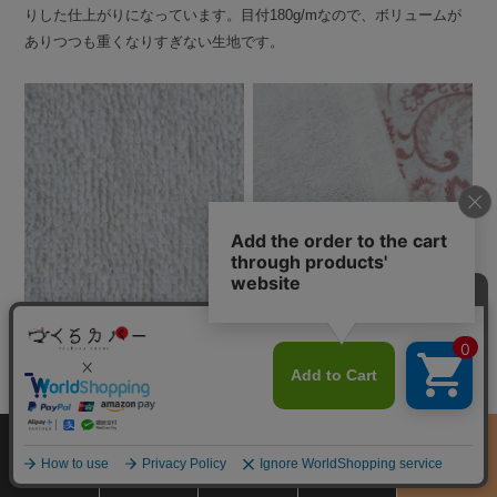
りした仕上がりになっています。目付180g/mなので、ボリュームが
ありつつも重くなりすぎない生地です。
目付180g/mなので、ボリューム
オフホワイトなどの薄い色はわず
がありつつも重くなりすぎない生
かに透け感があります。
地。
サイズ
商品をさがす
お買物ガイド
カート
季節のおすすめ
から選ぶ