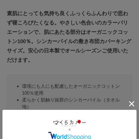
素肌にとっても気持ち良くふっくらふんわりで思わ
ず寝ころびたくなる。やさしい色合いのカラーバリ
エーションで、肌にあたる部分はオーガニックコッ
トン100％。シンカーパイルの敷き布団カバーキング
サイズ。安心の日本製でオールシーズンご使用いた
だけます。
環境にも人にも配慮したオーガニックコットン
100％使用
柔らかく肌触り抜群のシンカーパイル（タオル
地）
丸編のため、柔らかく、伸縮性に富んでいます
（特に横方向）
高い吸水性と優れた保温性でオールシーズン使
えます