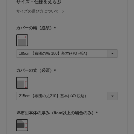
サイズ・仕様をえらぶ
サイズの選び方について
カバーの幅（必須）
(
必
須
)
カバーの丈（必須）
(
必
須
)
※布団本体の厚み（9cm以上の場合のみ）
(
必