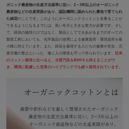
ガニック農産物の生産方法基準に従い、2～3年以上のオーガニック
農産物などの生産実践があり、認証機関に認められた農地で育てられ
た綿花
のことです。このようにオーガニックコットンと名乗ることが
できるようになるまでには、長い年月と大きな努力が必要です。そし
て、綿花の栽培だけではなく、製品としてできあがるまでのすべての
製造工程においても、化学薬品の使用による健康負荷・環境負荷を最
小限に抑えています。また、綿花を栽培する人たちの健康や安全、児
童労働の禁止といった、働く人の環境も守って作られています。
従来
のコットン栽培と比べると、水質汚染を約98％も抑えることがで
き、環境に配慮した世界のハイブランドでも続々採用されています。