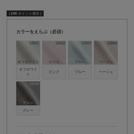
[
246
ポイント進呈 ]
カラーをえらぶ（必須）
オフホワイ
ピンク
ブルー
ベージュ
ト
グレー