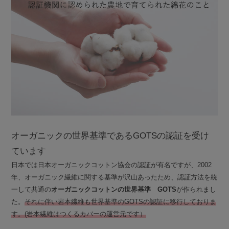
オーガニックの世界基準であるGOTSの認証を受け
ています
日本では日本オーガニックコットン協会の認証が有名ですが、2002
年、オーガニック繊維に関する基準が沢山あったため、認証方法を統
一して共通の
オーガニックコットンの世界基準 GOTS
が作られまし
た。
それに伴い岩本繊維も世界基準のGOTSの認証に移行しておりま
す。(岩本繊維はつくるカバーの運営元です）