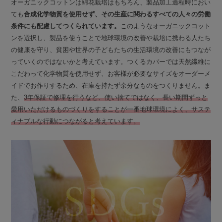
オーガニックコットンは綿花栽培はもちろん、製品加工過程時におい
ても
合成化学物質を使用せず、その生産に関わるすべての人々の労働
条件にも配慮してつくられています。
このようなオーガニックコット
ンを選択し、製品を使うことで地球環境の改善や栽培に携わる人たち
の健康を守り、貧困や世界の子どもたちの生活環境の改善にもつなが
っていくのではないかと考えています。つくるカバーでは天然繊維に
こだわって化学物質を使用せず、お客様が必要なサイズをオーダーメ
イドでお作りするため、在庫を持たず余分なものをつくりません。ま
た、
3年保証で修理を行うなど、使い捨てではなく、長い期間ずっと
愛用いただけるものづくりをすることが一番地球環境によく、サステ
ィナブルな行動につながると考えています。