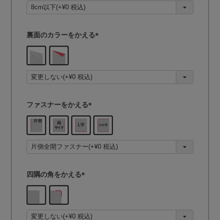
須
)
裏面のカラーをかえる
(
必
須
)
ファスナーをかえる
(
必
須
)
四隅の角をかえる
(
必
須