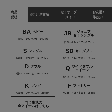
商品
セミオーダー
お洗濯 /
※ご注意事項
説明
メイド
取扱い
BA
ベビー
ジュニア
JR
セミシングル
幅50～100×丈95～160cm
幅76～99×丈155～205cm
S
SD
シングル
セミダブル
幅100～124×丈196～255cm
幅125～144×丈196～255cm
D
ダブル
ワイドダブル
Q
クイーン
幅145～164×丈196～255cm
幅165～184×丈196～255cm
K
F
キング
ファミリー
幅185～204×丈196～255cm
幅165～425×丈196～255cm
同じ生地の
全アイテムはこちら