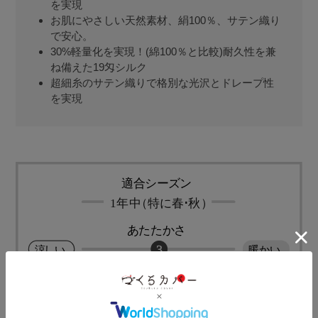
を実現
お肌にやさしい天然素材、絹100％、サテン織り
で安心。
30%軽量化を実現！(綿100％と比較)耐久性を兼
ね備えた19匁シルク
超細糸のサテン織りで格別な光沢とドレープ性
を実現