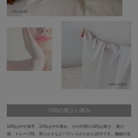
19匁の程よい厚み
16匁はやや薄手、22匁はやや厚め、その中間の19匁は軽さ、透け
感、ドレープ性、滑らかさなどバランスがとれた目付です。極細の生