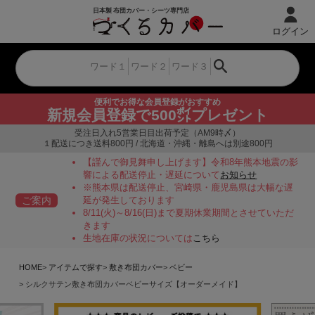
ログイン
便利でお得な会員登録がおすすめ
新規会員登録で500㌽プレゼント
受注日入れ5営業日目出荷予定（AM9時〆）
１配送につき送料800円 / 北海道・沖縄・離島へは別途800円
【謹んで御見舞申し上げます】令和8年熊本地震の影
響による配送停止・遅延について
お知らせ
※熊本県は配送停止、宮崎県・鹿児島県は大幅な遅
ご案内
延が発生しております
8/11(火)～8/16(日)まで夏期休業期間とさせていただ
きます
生地在庫の状況については
こちら
HOME
アイテムで探す
敷き布団カバー
ベビー
シルクサテン敷き布団カバーベビーサイズ【オーダーメイド】