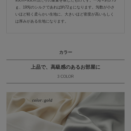
93cm×93cm当たりの重量を表したものです。一匁＝約3.75
ｇ、19匁のシルクであれば約72ｇになります。匁数が小さ
いほど軽く柔らかい生地に、大きいほど密度が高いもしく
は厚みがある生地になります。
カラー
上品で、高級感のあるお部屋に
3 COLOR