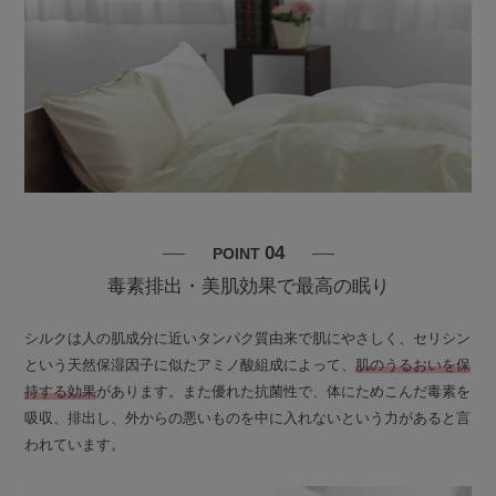
04
POINT
毒素排出・美肌効果で最高の眠り
シルクは人の肌成分に近いタンパク質由来で肌にやさしく、セリシン
という天然保湿因子に似たアミノ酸組成によって、
肌のうるおいを保
持する効果
があります。また優れた抗菌性で、体にためこんだ毒素を
吸収、排出し、外からの悪いものを中に入れないという力があると言
われています。