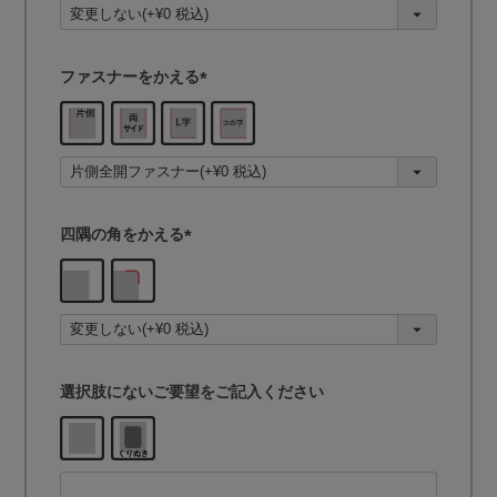
須
)
ファスナーをかえる
(
必
須
)
四隅の角をかえる
(
必
須
)
選択肢にないご要望をご記入ください