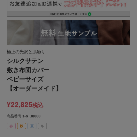
極上の光沢と肌触り
シルクサテン
敷き布団カバー
ベビーサイズ
【オーダーメイド】
¥
22,825
税込
商品番号
s-b_38000
春
秋
夏
冬