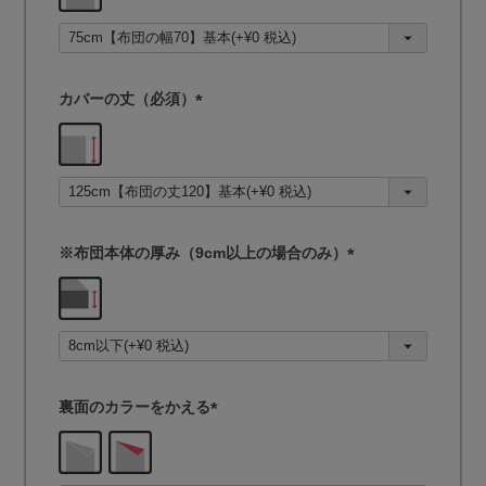
須
)
カバーの丈（必須）
(
必
須
)
※布団本体の厚み（9cm以上の場合のみ）
(
必
須
)
裏面のカラーをかえる
(
必