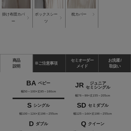
掛け布団カバ
ボックスシー
枕カバー
ー
ツ
商品
セミオーダー
お洗濯 /
※ご注意事項
説明
メイド
取扱い
BA
ベビー
ジュニア
JR
セミシングル
幅50～100×丈95～160cm
幅76～99×丈155～205cm
S
SD
シングル
セミダブル
幅100～124×丈196～255cm
幅125～144×丈196～255cm
D
Q
ダブル
クイーン