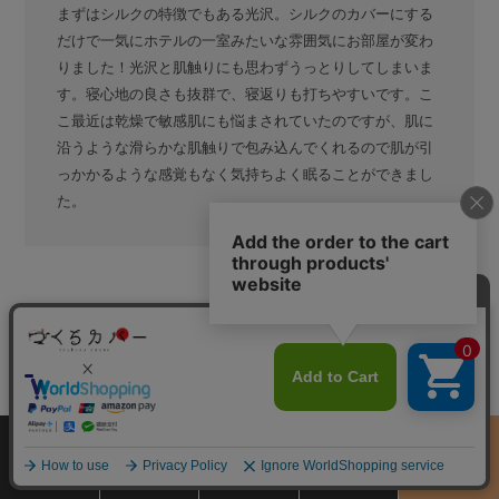
まずはシルクの特徴でもある光沢。シルクのカバーにする
だけで一気にホテルの一室みたいな雰囲気にお部屋が変わ
りました！光沢と肌触りにも思わずうっとりしてしまいま
す。寝心地の良さも抜群で、寝返りも打ちやすいです。こ
こ最近は乾燥で敏感肌にも悩まされていたのですが、肌に
沿うような滑らかな肌触りで包み込んでくれるので肌が引
っかかるような感覚もなく気持ちよく眠ることができまし
た。
染め・織り・加工
染め、織り、加工すべて日本で
MADE IN JAPAN
サイズ
商品をさがす
お買物ガイド
カート
季節のおすすめ
から選ぶ