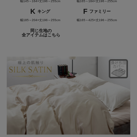
幅145～164×丈196～255cm
幅165～184×丈196～255cm
K
F
キング
ファミリー
幅185～204×丈196～255cm
幅165～425×丈196～255cm
同じ生地の
全アイテムはこちら