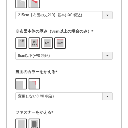
必
須
)
※布団本体の厚み（9cm以上の場合のみ）
(
必
須
)
裏面のカラーをかえる
(
必
須
)
ファスナーをかえる
(
必