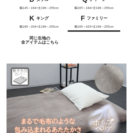
幅145～164×丈196～255cm
幅165～184×丈196～255cm
K
F
キング
ファミリー
幅185～204×丈196～255cm
幅165～425×丈196～255cm
同じ生地の
全アイテムはこちら