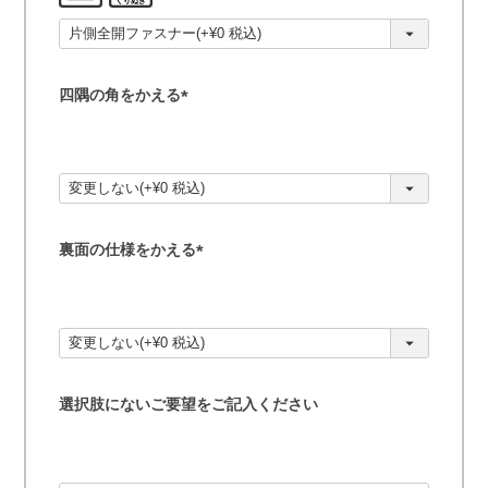
須
)
四隅の角をかえる
(
必
須
)
裏面の仕様をかえる
(
必
須
)
選択肢にないご要望をご記入ください