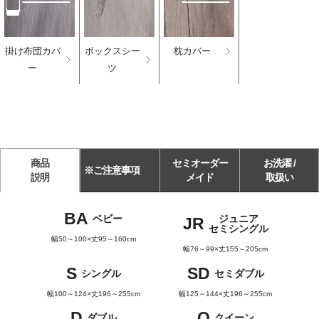
掛け布団カバ
ボックスシー
枕カバー
ー
ツ
商品
セミオーダー
お洗濯 /
※ご注意事項
説明
メイド
取扱い
BA
ベビー
ジュニア
JR
セミシングル
幅50～100×丈95～160cm
幅76～99×丈155～205cm
S
SD
シングル
セミダブル
幅100～124×丈196～255cm
幅125～144×丈196～255cm
D
Q
ダブル
クイーン