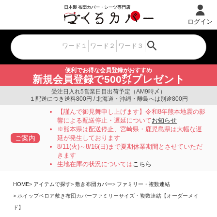
ログイン
便利でお得な会員登録がおすすめ
新規会員登録で500㌽プレゼント
受注日入れ5営業日目出荷予定（AM9時〆）
１配送につき送料800円 / 北海道・沖縄・離島へは別途800円
【謹んで御見舞申し上げます】令和8年熊本地震の影
響による配送停止・遅延について
お知らせ
※熊本県は配送停止、宮崎県・鹿児島県は大幅な遅
ご案内
延が発生しております
8/11(火)～8/16(日)まで夏期休業期間とさせていただ
きます
生地在庫の状況については
こちら
HOME
アイテムで探す
敷き布団カバー
ファミリー・複数連結
ホイップベロア敷き布団カバーファミリーサイズ・複数連結【オーダーメイ
ド】