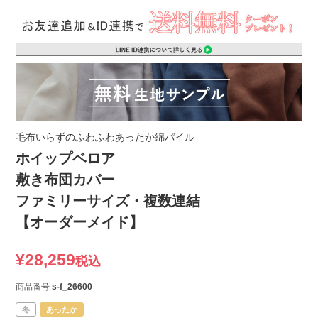
毛布いらずのふわふわあったか綿パイル
ホイップベロア
敷き布団カバー
ファミリーサイズ・複数連結
【オーダーメイド】
¥
28,259
税込
商品番号
s-f_26600
冬
あったか