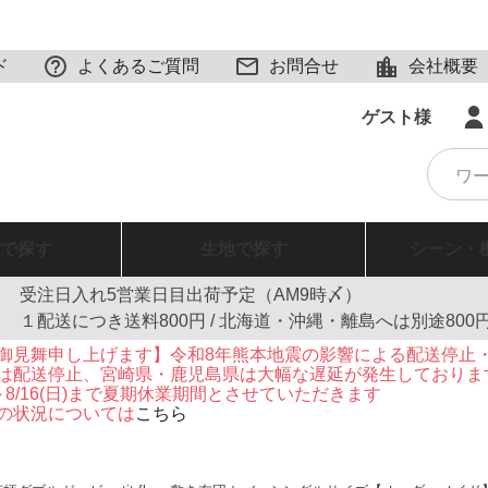
ド
よくあるご質問
お問合せ
会社概要
ゲスト様
で探す
生地
で探す
シーン・
受注日入れ5営業日目出荷予定（AM9時〆）
１配送につき送料800円 / 北海道・沖縄・離島へは別途800
御見舞申し上げます】令和8年熊本地震の影響による配送停止
は配送停止、宮崎県・鹿児島県は大幅な遅延が発生しておりま
火)～8/16(日)まで夏期休業期間とさせていただきます
の状況については
こちら