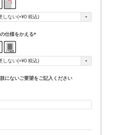
必
須
)
の仕様をかえる
(
必
須
)
肢にないご要望をご記入ください