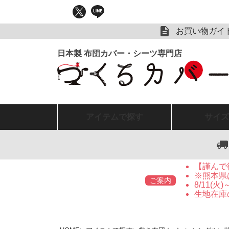
お買い物ガイ
アイテム
で探す
サイズ
【謹んで
※熊本県
ご案内
8/11(
生地在庫