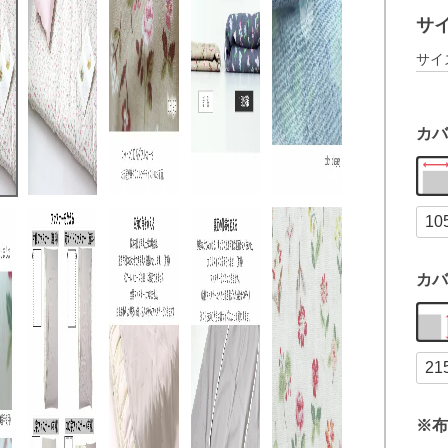
サ
サイ
カバ
カバ
※布