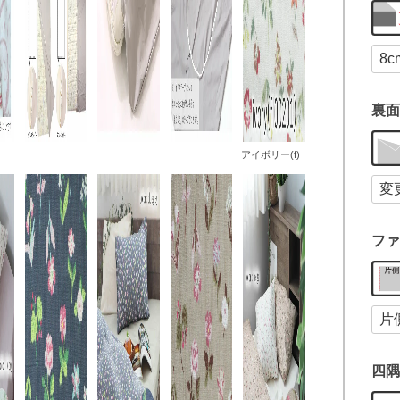
裏面
アイボリー(f)
ファ
四隅