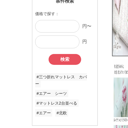
条件検索
価格で探す：
円〜
円
検索
#三つ折れマットレス カバ
ー
#エアー シーツ
#マットレス2台並べる
#エアー
#北欧