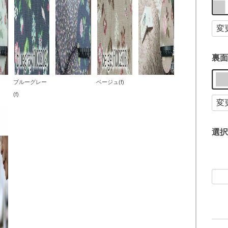
裏面
ブルーグレー
ベージュ(f)
(f)
選択