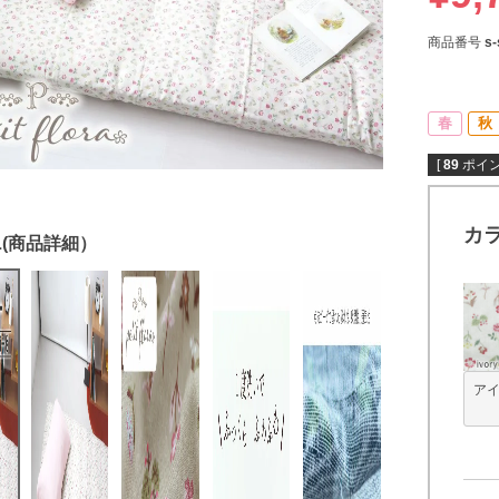
商品番号
s-
春
秋
[
89
ポイン
カ
ア