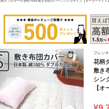
花柄ダブルガーゼ-petit flora-敷き布団カバーシングルサイズ【オーダーメイド
フレンチ
花柄ダブ
敷き
シン
【オ
¥
9,