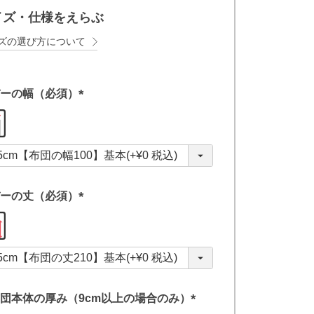
イズ・仕様をえらぶ
ズの選び方について
ーの幅（必須）
(
必
須
)
ーの丈（必須）
(
必
須
)
団本体の厚み（9cm以上の場合のみ）