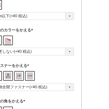
(
必
須
)
のカラーをかえる
(
必
須
)
スナーをかえる
(
必
須
)
の角をかえる
(