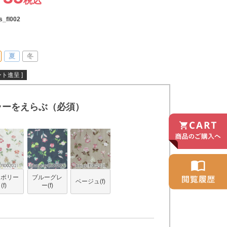
税込
s_fl002
夏
冬
ト進呈 ]
ラーをえらぶ（必須）
イボリー
ブルーグレ
ベージュ(f)
(f)
ー(f)