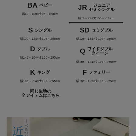
BA
ベビー
ジュニア
JR
セミシングル
幅40～100×丈95～160cm
幅76～99×丈155～205cm
S
SD
シングル
セミダブル
幅100～124×丈196～255cm
幅125～144×丈196～255cm
D
ダブル
ワイドダブル
Q
クイーン
幅145～164×丈196～255cm
幅165～184×丈196～255cm
K
F
キング
ファミリー
幅185～204×丈196～255cm
幅165～425×丈196～255cm
同じ生地の
全アイテムはこちら