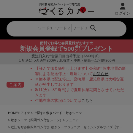
ログイン
便利でお得な会員登録がおすすめ
新規会員登録で500㌽プレゼント
受注日入れ5営業日目出荷予定（AM9時〆）
１配送につき送料800円 / 北海道・沖縄・離島へは別途800円
【謹んで御見舞申し上げます】令和8年熊本地震の影
響による配送停止・遅延について
お知らせ
※熊本県は配送停止、宮崎県・鹿児島県は大幅な遅
ご案内
延が発生しております
8/11(火)～8/16(日)まで夏期休業期間とさせていただ
きます
生地在庫の状況については
こちら
HOME
アイテムで探す
敷きパッド・敷きシーツ
敷きシーツ（四隅ゴム付きシーツ）
ジュニア
近江ちぢみ麻四角ゴム付き 敷きシーツジュニア・セミシングルサイズ【オー