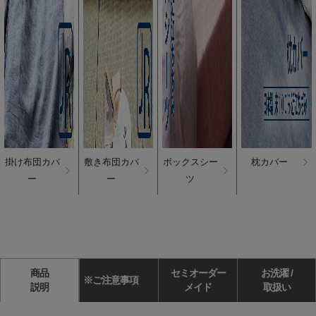
掛け布団カバ
敷き布団カバ
ボックスシー
枕カバー
ー
ー
ツ
商品
セミオーダー
お洗濯 /
※ご注意事項
説明
メイド
取扱い