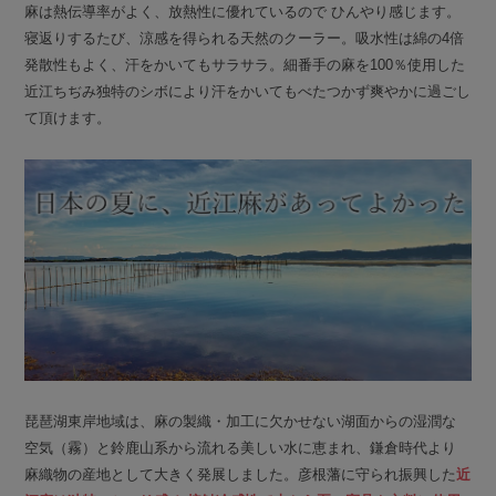
麻は熱伝導率がよく、放熱性に優れているので ひんやり感じます。
寝返りするたび、涼感を得られる天然のクーラー。吸水性は綿の4倍
発散性もよく、汗をかいてもサラサラ。細番手の麻を100％使用した
近江ちぢみ独特のシボにより汗をかいてもべたつかず爽やかに過ごし
て頂けます。
琵琶湖東岸地域は、麻の製織・加工に欠かせない湖面からの湿潤な
空気（霧）と鈴鹿山系から流れる美しい水に恵まれ、鎌倉時代より
麻織物の産地として大きく発展しました。彦根藩に守られ振興した
近