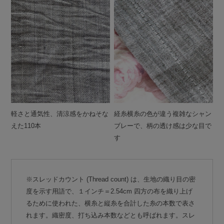
軽さと通気性、清涼感をかねそな
経糸横糸の色が違う複雑なシャン
えた110本
ブレーで、柄の透け感は少な目で
す
※スレッドカウント (Thread count) は、生地の織り目の密
度を示す用語で、１インチ＝2.54cm 四方の布を織り上げ
るために使われた、横糸と縦糸を合計した糸の本数で表さ
れます。織密度、打ち込み本数などとも呼ばれます。スレ