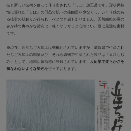
技と新しい技術を使って作り出された「しぼ」加工品です。形状保持
性に優れた「しぼ」の凹凸で肌への接触面を少なくし、シャリ感のあ
る抜群の肌触りが得られ、べとつき感もありません。天然繊維の麻の
みが持つ爽やかな縮布は、軽くサラサラと心地よい、夏に最適な素材
です。
※現在、近江ちぢみ加工は機械化されていますが、滋賀県で生産され
たちぢみ加工の織物及び、それら織物で生産された製品は「近江ちぢ
み」として、地域団体商標に登録されています。
反応染で柔らかさを
損なわないような染色
を行っております。