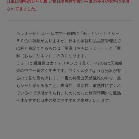
江麻は独特のシャリ感 と接触冷感性で古から夏の寝具や衣料に使用
されてきました。
※ラミー麻とは･･･日本で一般的に「麻」というと４０～
５０位の種類がありますが、日本の家庭用品品質管理法で
は麻と表記できるものは「苧麻（おもにラミー）」と「亜
麻（おもにリネン）」のみになります。
ラミーは 繊維長は太くてリネンより長く、その糸は天然繊
維の中で一番強く丈夫です。白くシルクのような光沢が有
るので見た目も涼しく、一番の特徴は天然繊維の中で、最
もシャリ感があること。吸湿性、吸水性、放熱性にすぐれ
ているので涼感がえられ、じめじめした梅雨時期から亜熱
帯化がすすむ日本の夏におすすめの素材といえます。