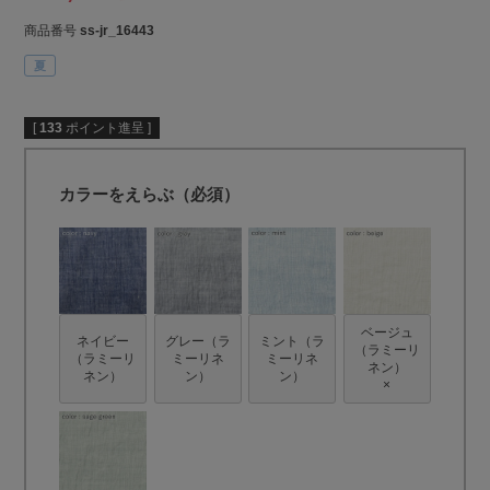
商品番号
ss-jr_16443
夏
[
133
ポイント進呈 ]
カラーをえらぶ（必須）
ベージュ
ネイビー
グレー（ラ
ミント（ラ
（ラミーリ
（ラミーリ
ミーリネ
ミーリネ
ネン）
ネン）
ン）
ン）
×