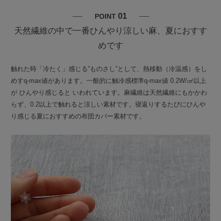
01
POINT
天然繊維の中で一番ひんやり涼しい麻、夏におすす
めです
触れた時「冷たく」感じる”ものさし”として、熱移動（冷温感）をし
めすq-max値があります。一般的に触冷感標準q-max値 0.2W/㎠以上
が ひんやり感じると いわれています。麻繊維は天然繊維にもかかわ
らず、0.2以上で触れると涼しい素材です。寝返りするたびにひんや
り感じる夏におすすめの布団カバー素材です。