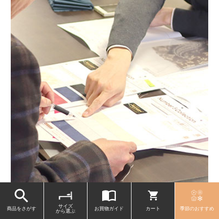
素材の企画、商品開発、製造、出荷まで一貫して行
サイズ
商品をさがす
お買物ガイド
カート
季節のおすすめ
から選ぶ