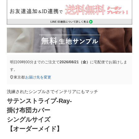
明日
09時00分
までのご注文で
2026/08/21（金）
に
宅配便
でお届けしま
す。
東京都
お届け先を変更
洗練されたシンプルさでインテリアにもマッチ
サテンストライプ-Ray-
掛け布団カバー
シングルサイズ
【オーダーメイド】