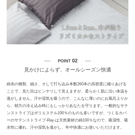
02
POINT
見かけによらず、オールシーズン快適
綿糸の種類、細さ、そして打ち込み本数260本の高密度に織りあげる
ことで、見た目はヒンヤリして見えますが、柔らかく肌に沿い体温を
逃がしません。汗や湿気を吸うので、こんなに薄いのにお風呂上りか
ら、朝方の冷え込み時にもしっかりあなたを守ります。一般的なサテ
ンストライプはポリエステル100％のものも多いですが、つくるカバ
ーのサテンストライプ-Ray-は天然素材の綿100％なので、吸湿性、吸
水性に優れ、汗や湿気を逃がし、年中快適にお使いいただけます。