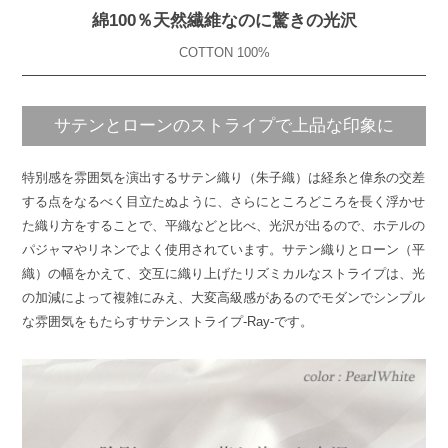
綿100％天然繊維なのに驚きの光沢
COTTON 100%
サテンとローンのストライプで上品な印象に
特別感を雰囲気を演出するサテン織り（朱子織）は経糸と偉糸の交差
する点をなるべく目立たぬように、さらにところどころを長く浮かせ
た織り方をすることで、平織などと比べ、光沢が出るので、ホテルの
パジャマやリネンでよく使用されています。サテン織りとローン（平
織）の幅をかえて、交互に織り上げたリズミカルなストライプは、光
の加減によって複雑にみえ、大変高級感があるのでモダンでシンプル
な雰囲気をもたらすサテンストライプ-Ray-です。