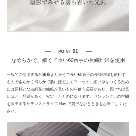
01
POINT
なめらかで、細くて長い60番手の長繊維綿を使用
一般的に使用する40番糸より細くて長い60番手の長繊維綿を使用す
るので柔らかく滑らかで肌にほどよくフィット。細い糸をつくるため
には原料となる綿花の繊維が長いものを使う必要があり、長ければ長
いほど、品質が高く、安定したものになります。ワンランク上の空間
を演出するサテンストライプ-Ray-で贅沢なひとときをお過ごしくだ
さい。