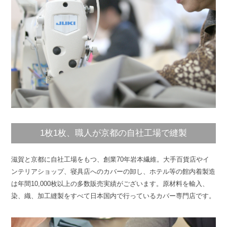
1枚1枚、職人が京都の自社工場で縫製
滋賀と京都に自社工場をもつ、創業70年岩本繊維。大手百貨店やイ
ンテリアショップ、寝具店へのカバーの卸し、ホテル等の館内着製造
は年間10,000枚以上の多数販売実績がございます。原材料を輸入、
染、織、加工縫製をすべて日本国内で行っているカバー専門店です。