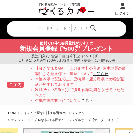
ログイン
便利でお得な会員登録がおすすめ
新規会員登録で500㌽プレゼント
受注日入れ5営業日目出荷予定（AM9時〆）
１配送につき送料800円 / 北海道・沖縄・離島へは別途800円
【謹んで御見舞申し上げます】令和8年熊本地震の影
響による配送停止・遅延について
お知らせ
※熊本県は配送停止、宮崎県・鹿児島県は大幅な遅
ご案内
延が発生しております
8/11(火)～8/16(日)まで夏期休業期間とさせていただ
きます
生地在庫の状況については
こちら
HOME
アイテムで探す
掛け布団カバー
シングル
サテンストライプ-Ray-掛け布団カバーシングルサイズ【オーダーメイド】