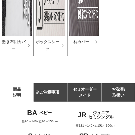
敷き布団カバ
ボックスシー
枕カバー
ー
ツ
商品
セミオーダー
お洗濯 /
※ご注意事項
説明
メイド
取扱い
BA
ベビー
ジュニア
JR
セミシングル
幅70～140×丈90～150cm
幅121～149×丈151～190cm