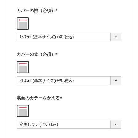
カバーの幅（必須）
(
必
須
)
カバーの丈（必須）
(
必
須
)
裏面のカラーをかえる
(
必
須
)