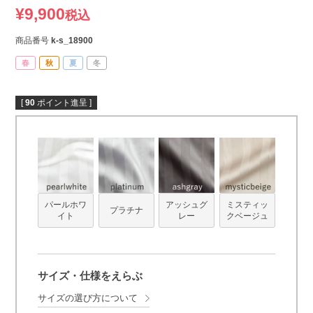
¥
9,900
税込
商品番号
k-s_18900
春
秋
夏
冬
[
90
ポイント進呈 ]
パールホワ
アッシュグ
ミスティッ
プラチナ
イト
レー
クベージュ
サイズ・仕様をえらぶ
サイズの選び方について