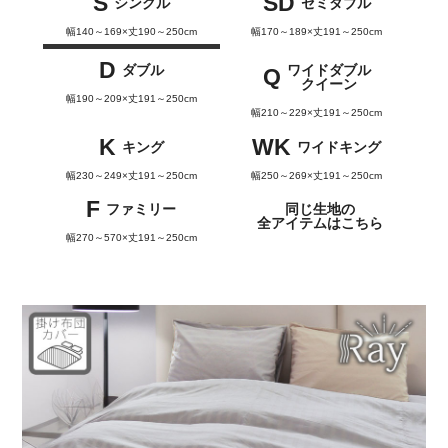
S
SD
シングル
セミダブル
幅140～169×丈190～250cm
幅170～189×丈191～250cm
D
ダブル
ワイドダブル
Q
クイーン
幅190～209×丈191～250cm
幅210～229×丈191～250cm
K
WK
キング
ワイドキング
幅230～249×丈191～250cm
幅250～269×丈191～250cm
F
ファミリー
同じ生地の
全アイテムはこちら
幅270～570×丈191～250cm