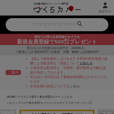
ログイン
便利でお得な会員登録がおすすめ
新規会員登録で500㌽プレゼント
受注日入れ5営業日目出荷予定（AM9時〆）
１配送につき送料800円 / 北海道・沖縄・離島へは別途800円
【謹んで御見舞申し上げます】令和8年熊本地震の影
響による配送停止・遅延について
お知らせ
※熊本県は配送停止、宮崎県・鹿児島県は大幅な遅
ご案内
延が発生しております
8/11(火)～8/16(日)まで夏期休業期間とさせていただ
きます
生地在庫の状況については
こちら
HOME
アイテムで探す
敷き布団カバー
シングル
ホイップベロア敷き布団カバーシングルサイズ【オーダーメイド】