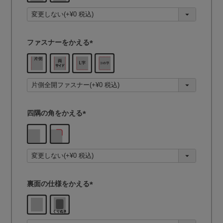
須
)
ファスナーをかえる
(
必
須
)
四隅の角をかえる
(
必
須
)
裏面の仕様をかえる
(
必
須