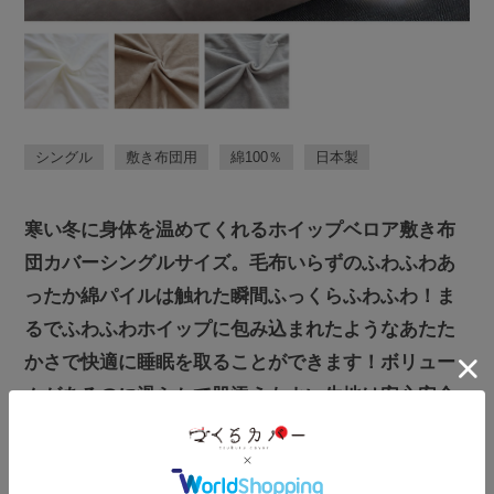
シングル
敷き布団用
綿100％
日本製
寒い冬に身体を温めてくれるホイップベロア敷き布
団カバーシングルサイズ。毛布いらずのふわふわあ
ったか綿パイルは触れた瞬間ふっくらふわふわ！ま
るでふわふわホイップに包み込まれたようなあたた
かさで快適に睡眠を取ることができます！ボリュー
ムがあるのに滑らかで肌添えもよい生地は安心安全
の日本製です！