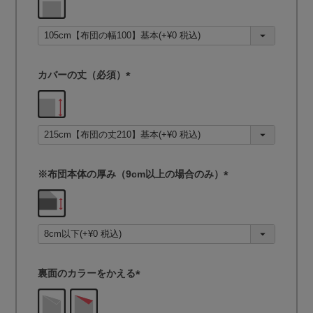
必
須
)
カバーの丈（必須）
(
必
須
)
※布団本体の厚み（9cm以上の場合のみ）
(
必
須
)
裏面のカラーをかえる
(
必