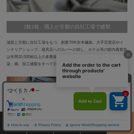
1枚1枚、職人が京都の自社工場で縫製
滋賀と京都に自社工場をもつ、創業70年岩本繊維。大手百貨店やイ
ンテリアショップ、寝具店へのカバーの卸し、ホテル等の館内着製造
は年間10,000枚以上の多数販売実績がございます。原材料を輸入、
染、織、加工縫製をすべて日本国内で行っているカバー専門店です。
サイズ
商品をさがす
お買物ガイド
カート
季節のおすすめ
から選ぶ