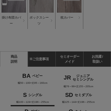
掛け布団カバ
ボックスシー
枕カバー
ー
ツ
商品
セミオーダー
お洗濯 /
※ご注意事項
説明
メイド
取扱い
BA
ベビー
ジュニア
JR
セミシングル
幅50～100×丈95～160cm
幅76～99×丈155～205cm
S
SD
シングル
セミダブル
幅100～124×丈196～255cm
幅125～144×丈196～255cm