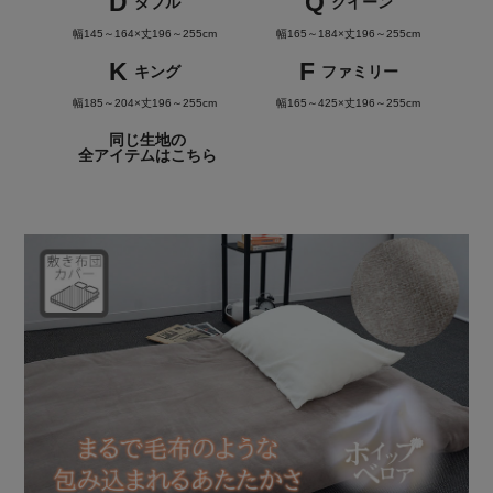
D
Q
ダブル
クイーン
幅145～164×丈196～255cm
幅165～184×丈196～255cm
K
F
キング
ファミリー
幅185～204×丈196～255cm
幅165～425×丈196～255cm
同じ生地の
全アイテムはこちら