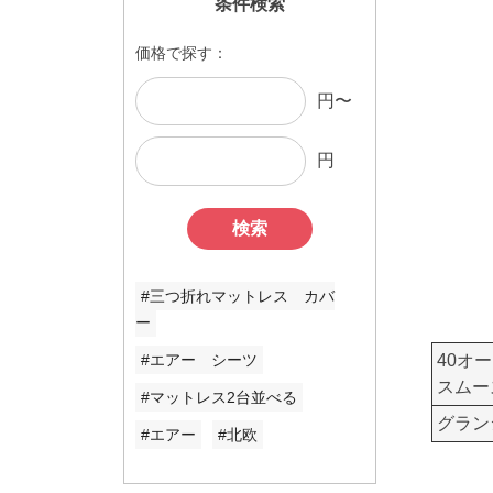
条件検索
価格で探す：
円〜
円
検索
#三つ折れマットレス カバ
ー
40オ
#エアー シーツ
スムー
#マットレス2台並べる
グラン
#エアー
#北欧