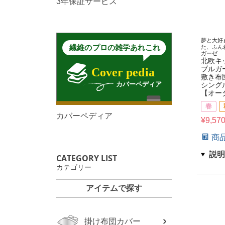
3年保証サービス
夢と大好
た、ふん
ガーゼ
北欧キ
ブルガ
敷き布
シング
【オー
春
カバーペディア
¥
9,57
商
CATEGORY LIST
カテゴリー
アイテムで探す
掛け布団カバー