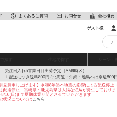
ド
よくあるご質問
お問合せ
会社概要
ゲスト様
で探す
生地
で探す
シーン・
受注日入れ5営業日目出荷予定（AM9時〆）
１配送につき送料800円 / 北海道・沖縄・離島へは別途800
御見舞申し上げます】令和8年熊本地震の影響による配送停止
は配送停止、宮崎県・鹿児島県は大幅な遅延が発生しておりま
火)～8/16(日)まで夏期休業期間とさせていただきます
の状況については
こちら