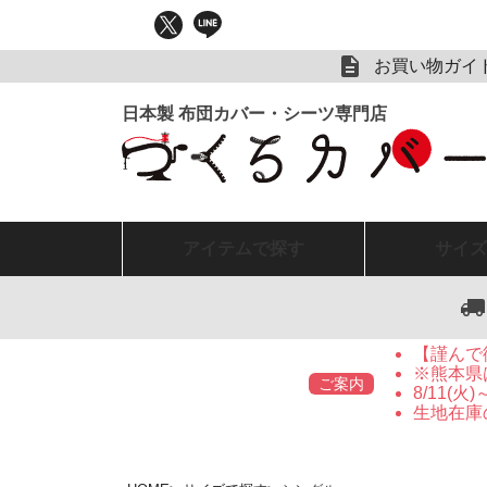
お買い物ガイ
アイテム
で探す
サイズ
【謹んで
※熊本県
ご案内
8/11(
生地在庫