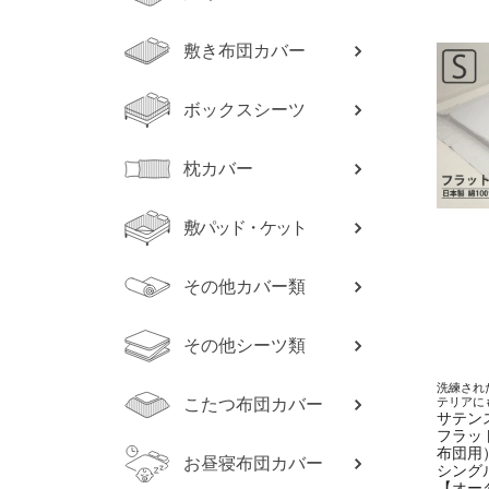
敷き布団カバー
ボックスシーツ
枕カバー
敷パッド・ケット
その他カバー類
その他シーツ類
洗練され
こたつ布団カバー
テリアに
サテン
フラッ
布団用
お昼寝布団カバー
シング
【オー