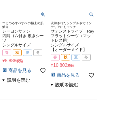
つるつるすべすべの極上の肌
洗練されたシンプルさでイン
触り
テリアにもマッチ
レーヨンサテン
サテンストライプ Ray
四隅ゴム付き 敷きシー
フラットシーツ（マッ
ツ
トレス用）
シングルサイズ
シングルサイズ
【オーダーメイド】
春
秋
夏
冬
春
秋
夏
冬
¥
8,888
税込
¥
10,802
税込
商品を見る
商品を見る