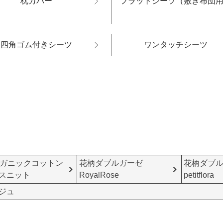
枕カバー
フラットシーツ（敷き布団
四角ゴム付きシーツ
ワンタッチシーツ
ーガニックコットン
花柄ダブルガーゼ
花柄ダブ
スニット
RoyalRose
petitflora
ジュ