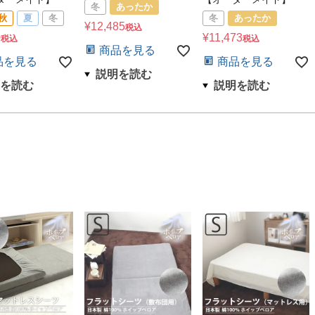
冬
あったか
秋
夏
冬
冬
あったか
¥
12,485
税込
0
¥
11,473
税込
税込
商品を見る
品を見る
商品を見る