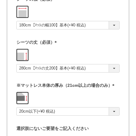
(
必
須
)
シーツの丈（必須）
(
必
須
)
※マットレス本体の厚み（21cm以上の場合のみ）
(
必
須
)
選択肢にないご要望をご記入ください