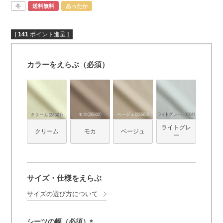
冬
送料無料
あったか
[
141
ポイント進呈 ]
カラーをえらぶ（必須）
ライトグレ
クリーム
モカ
ベージュ
ー
サイズ・仕様をえらぶ
サイズの選び方について
シーツの幅（必須）