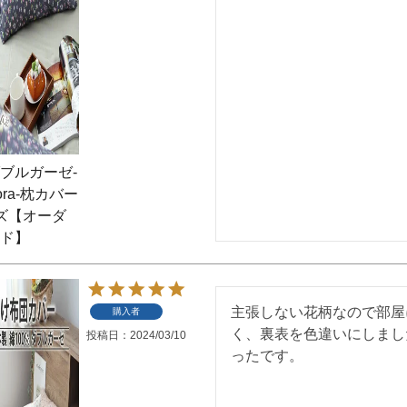
ブルガーゼ-
 flora-枕カバー
ズ【オーダ
ド】
主張しない花柄なので部屋
購入者
く、裏表を色違いにしまし
投稿日
2024/03/10
ったです。