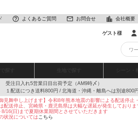
ド
よくあるご質問
お問合せ
会社概要
ゲスト様
で探す
生地
で探す
シーン・
受注日入れ5営業日目出荷予定（AM9時〆）
１配送につき送料800円 / 北海道・沖縄・離島へは別途800
御見舞申し上げます】令和8年熊本地震の影響による配送停止
は配送停止、宮崎県・鹿児島県は大幅な遅延が発生しておりま
火)～8/16(日)まで夏期休業期間とさせていただきます
の状況については
こちら