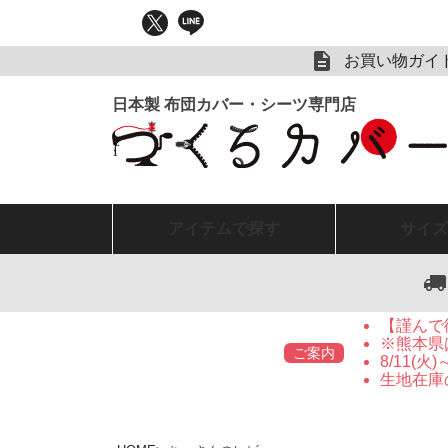
お買い物ガイ
アイテム
で探す
サイズ
【謹んで
※熊本県
ご案内
8/11(
生地在庫