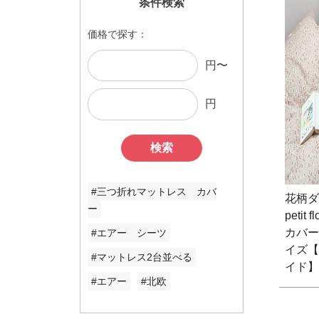
条件検索
価格で探す：
円〜
円
検索
#三つ折れマットレス カバ
花柄ダ
ー
petit
カバー
#エアー シーツ
イズ【
#マットレス2台並べる
イド】
#エアー
#北欧