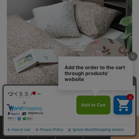
ナチュラルで甘すぎないかわいらしさをもつベージュ。フローリング
や木の家具とも相性がよく取り入れやすいカラーでもあります。
サイズ
スタッフが使ってみました
商品をさがす
お買物ガイド
カート
季節のおすすめ
から選ぶ