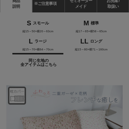
商品
セミオーダー
お洗濯 /
※ご注意事項
説明
メイド
取扱い
S
M
スモール
標準
縦15～50×横20～63cm
縦17～65×横58～65cm
L
LL
ラージ
ロング
縦15～70×横64～70cm
縦15～80×横71～160cm
同じ生地の
全アイテムはこちら