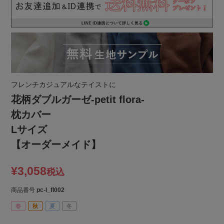
フレンチカジュアルなテイストに
花柄ダブルガーゼ-petit flora-
枕カバー
Lサイズ
【オーダーメイド】
¥
3,058
税込
商品番号
pc-l_fl002
春
秋
夏
冬