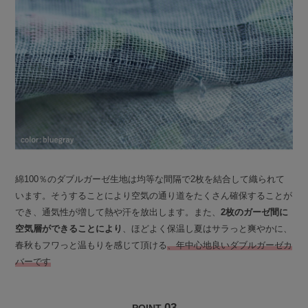
綿100％のダブルガーゼ生地は均等な間隔で2枚を結合して織られて
います。そうすることにより空気の通り道をたくさん確保することが
でき、通気性が増して熱や汗を放出します。また、
2枚のガーゼ間に
空気層ができることにより
、ほどよく保温し夏はサラっと爽やかに、
春秋もフワっと温もりを感じて頂ける
、年中心地良いダブルガーゼカ
バーです
03