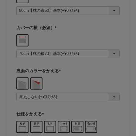
須
)
カバーの横（必須）
(
必
須
)
裏面のカラーをかえる
(
必
須
)
仕様をかえる
(
必