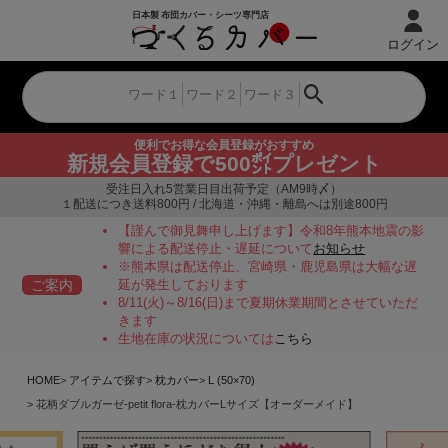
ログイン
便利でお得な会員登録がおすすめ
新規会員登録で500㌽プレゼント
受注日入れ5営業日目出荷予定（AM9時〆）
１配送につき送料800円 / 北海道・沖縄・離島へは別途800円
【謹んで御見舞申し上げます】令和8年熊本地震の影
響による配送停止・遅延について
お知らせ
※熊本県は配送停止、宮崎県・鹿児島県は大幅な遅
ご案内
延が発生しております
8/11(火)～8/16(日)まで夏期休業期間とさせていただ
きます
生地在庫の状況については
こちら
HOME
アイテムで探す
枕カバー
L (50×70)
花柄ダブルガーゼ-petit flora-枕カバーLサイズ【オーダーメイド】