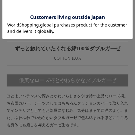
素材について
ずっと触れていたくなる綿100％ダブルガーゼ
COTTON 100%
優美なローズ柄とやわらかなダブルガーゼ
ほどよいバランスで深みとかわいらしさを併せ持つ上品なローズ柄。
お布団カバー、シーツとしてはもちろんクッションカバーで取り入れ
てインテリアとしてもお部屋になじみ、気分はまるで西洋のよう。ま
た、ふわふわでやわらかいダブルガーゼで包み込まれるほどにこころ
も身体にも癒しを与えるガーゼ生地です。