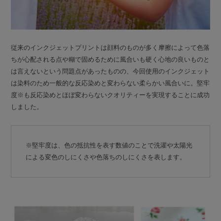
従来のインクジェットプリントは顔料のものが多く摩擦によって色落
ちが心配される点や糊で固めるために風合いも硬く心地の良いものと
は言えないという問題点があったものの、今回使用のインクジェット
は染料のため一般的な反応染めと変わらない柔らかい風合いに。堅牢
度※も反応染めとほぼ変わらないクオリティーを実現することに成功
しました。
※堅牢度は、色の抵抗性を表す数値のことで洗濯や太陽光
による変色のしにくさや色落ちのしにくさを表します。