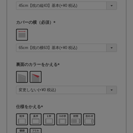
須
)
カバーの横（必須）
(
必
須
)
裏面のカラーをかえる
(
必
須
)
仕様をかえる
(
必
須