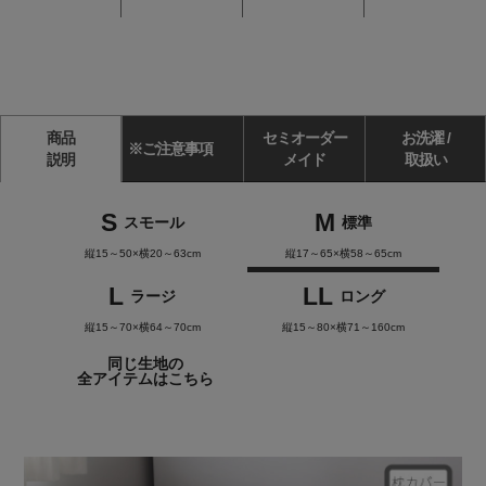
商品
セミオーダー
お洗濯 /
※ご注意事項
説明
メイド
取扱い
S
M
スモール
標準
縦15～50×横20～63cm
縦17～65×横58～65cm
L
LL
ラージ
ロング
縦15～70×横64～70cm
縦15～80×横71～160cm
同じ生地の
全アイテムはこちら