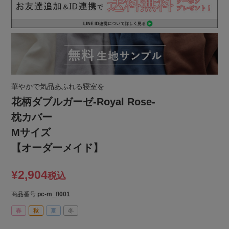
華やかで気品あふれる寝室を
花柄ダブルガーゼ-Royal Rose-
枕カバー
Mサイズ
【オーダーメイド】
¥
2,904
税込
商品番号
pc-m_fl001
春
秋
夏
冬