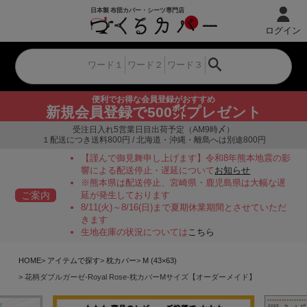
ログイン
便利でお得な会員登録がおすすめ
新規会員登録で500㌽プレゼント
受注日入れ5営業日目出荷予定（AM9時〆）
１配送につき送料800円 / 北海道・沖縄・離島へは別途800円
【謹んで御見舞申し上げます】令和8年熊本地震の影
響による配送停止・遅延について
お知らせ
※熊本県は配送停止、宮崎県・鹿児島県は大幅な遅
ご案内
延が発生しております
8/11(火)～8/16(日)まで夏期休業期間とさせていただ
きます
生地在庫の状況については
こちら
HOME
アイテムで探す
枕カバー
M (43×63)
花柄ダブルガーゼ-Royal Rose-枕カバーMサイズ【オーダーメイド】