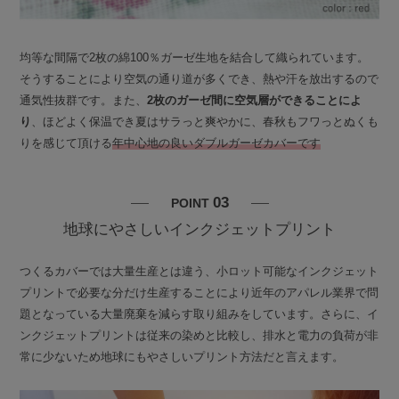
均等な間隔で2枚の綿100％ガーゼ生地を結合して織られています。
そうすることにより空気の通り道が多くでき、熱や汗を放出するので
通気性抜群です。また、
2枚のガーゼ間に空気層ができることによ
り
、ほどよく保温でき夏はサラっと爽やかに、春秋もフワっとぬくも
りを感じて頂ける
年中心地の良いダブルガーゼカバーです
03
POINT
地球にやさしいインクジェットプリント
つくるカバーでは大量生産とは違う、小ロット可能なインクジェット
プリントで必要な分だけ生産することにより近年のアパレル業界で問
題となっている大量廃棄を減らす取り組みをしています。さらに、イ
ンクジェットプリントは従来の染めと比較し、排水と電力の負荷が非
常に少ないため地球にもやさしいプリント方法だと言えます。