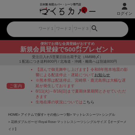
ログイン
便利でお得な会員登録がおすすめ
新規会員登録で500㌽プレゼント
受注日入れ5営業日目出荷予定（AM9時〆）
１配送につき送料800円 / 北海道・沖縄・離島へは別途800円
【謹んで御見舞申し上げます】令和8年熊本地震の影
響による配送停止・遅延について
お知らせ
※熊本県は配送停止、宮崎県・鹿児島県は大幅な遅
ご案内
延が発生しております
8/11(火)～8/16(日)まで夏期休業期間とさせていただ
きます
生地在庫の状況については
こちら
HOME
アイテムで探す
その他シーツ類
マットレスシーツ
シングル
花柄ダブルガーゼ-Royal Rose-マットレスシーツシングルサイズ【オーダーメ
イド】