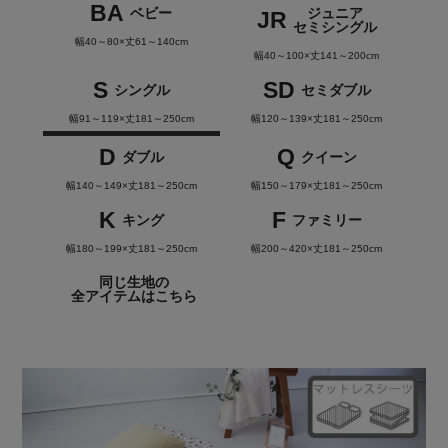
BA
ベビー
ジュニア
JR
セミシングル
幅40～80×丈61～140cm
幅40～100×丈141～200cm
S
SD
シングル
セミダブル
幅91～119×丈181～250cm
幅120～139×丈181～250cm
D
Q
ダブル
クイーン
幅140～149×丈181～250cm
幅150～179×丈181～250cm
K
F
キング
ファミリー
幅180～199×丈181～250cm
幅200～420×丈181～250cm
同じ生地の
全アイテムはこちら