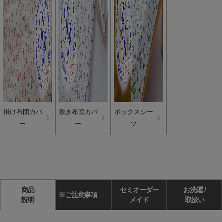
掛け布団カバ
敷き布団カバ
ボックスシー
ー
ー
ツ
商品
セミオーダー
お洗濯 /
※ご注意事項
説明
メイド
取扱い