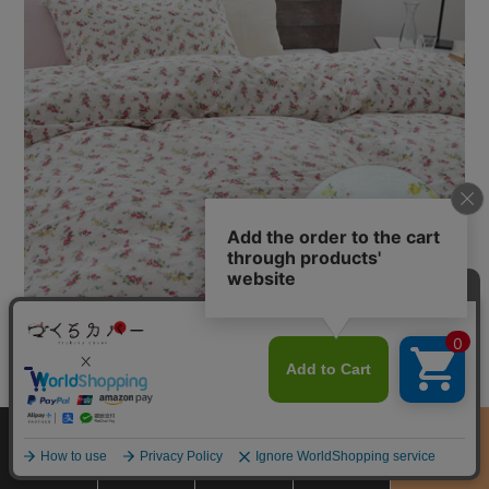
アイボリーに映える赤みのあるローズのお花柄。模様の中のイエロー
とブルーがバランス良く、華やかな空間に
ブルー(fl00102)
サイズ
商品をさがす
お買物ガイド
カート
季節のおすすめ
から選ぶ