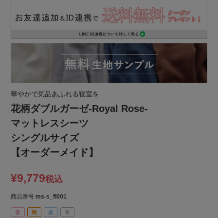
華やかで気品あふれる寝室を
花柄ダブルガーゼ-Royal Rose-
マットレスシーツ
シングルサイズ
【オーダーメイド】
¥
9,779
税込
商品番号
ms-s_fl001
春
秋
夏
冬