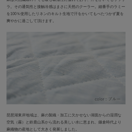
ラ。その通気性と接触冷感はまさに天然のクーラー。細番手のラミー
を100％使用したリネンのキルト生地で汗をかいてもべたつかず夏を
爽やかに過ごして頂けます。
琵琶湖東岸地域は、麻の製織・加工に欠かせない湖面からの湿潤な
空気（霧）と鈴鹿山系から流れる美しい水に恵まれ、鎌倉時代より
麻織物の産地として大きく発展しました。