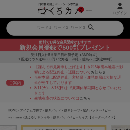
ログイン
便利でお得な会員登録がおすすめ
新規会員登録で500㌽プレゼント
受注日入れ5営業日目出荷予定（AM9時〆）
１配送につき送料800円 / 北海道・沖縄・離島へは別途800円
【謹んで御見舞申し上げます】令和8年熊本地震の影
響による配送停止・遅延について
お知らせ
※熊本県は配送停止、宮崎県・鹿児島県は大幅な遅
ご案内
延が発生しております
8/11(火)～8/16(日)まで夏期休業期間とさせていただ
きます
生地在庫の状況については
こちら
HOME
アイテムで探す
敷きパッド・敷きシーツ
敷きパッド
ベビー
a・sarari 洗えるリネンキルト敷きパッドベビーサイズ【オーダーメイド】