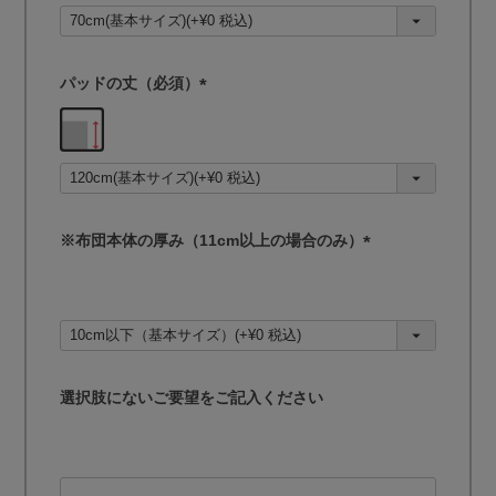
須
)
パッドの丈（必須）
(
必
須
)
※布団本体の厚み（11cm以上の場合のみ）
(
必
須
)
選択肢にないご要望をご記入ください