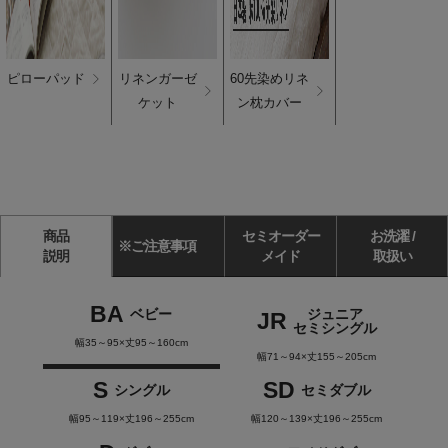
ピローパッド
リネンガーゼ
60先染めリネ
ケット
ン枕カバー
商品
セミオーダー
お洗濯 /
※ご注意事項
説明
メイド
取扱い
BA
ベビー
ジュニア
JR
セミシングル
幅35～95×丈95～160cm
幅71～94×丈155～205cm
S
SD
シングル
セミダブル
幅95～119×丈196～255cm
幅120～139×丈196～255cm