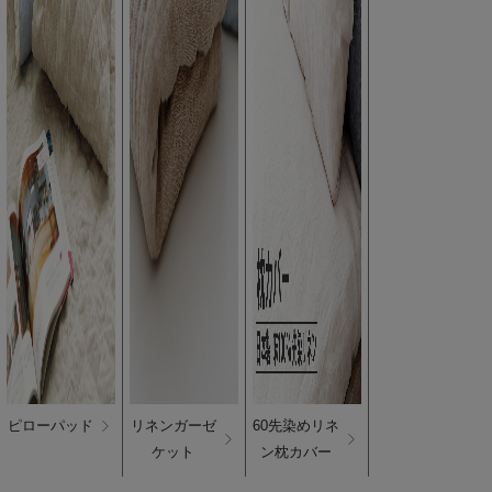
ピローパッド
リネンガーゼ
60先染めリネ
ケット
ン枕カバー