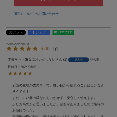
商品についてのお問い合わせ
シェア
5.00
1
丈夫そう・嫌なにおいがしない
1
非公開
購入者
投稿日
2024/06/08
表面の生地が丈夫そうで、縫い目から破れることは当分なさ
そうです！

また、古い麻の嫌なにおいがせず、安心して使えます。

少しお高めかと思いましたが、割引がありましたので納得の
お値段でした。

布団乾燥機の熱が、夏は送風すればすぐ冷やされますし、冬