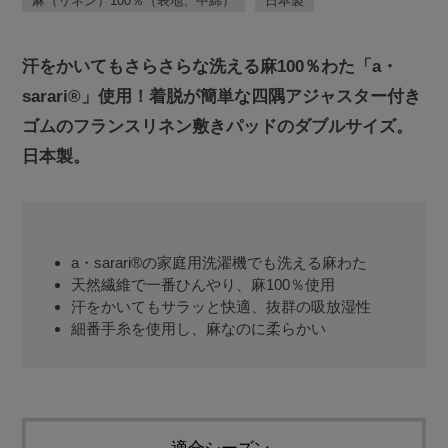
麻（リネン）100％（表地、中綿）
日本製
汗をかいてもさらさらな洗える麻100％わた「a・
sarari®」使用！着脱が簡単な四隅アジャスター付き
ゴムのフランスリネン敷きパッドのダブルサイズ。
日本製。
a・sarari®の家庭用洗濯機でも洗える麻わた
天然繊維で一番ひんやり、麻100％使用
汗をかいてもサラッと快適、抜群の吸放湿性
細番手糸を使用し、麻なのに柔らかい