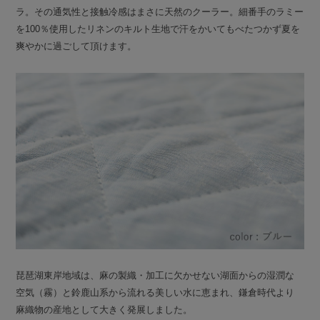
ラ。その通気性と接触冷感はまさに天然のクーラー。細番手のラミー
を100％使用したリネンのキルト生地で汗をかいてもべたつかず夏を
爽やかに過ごして頂けます。
琵琶湖東岸地域は、麻の製織・加工に欠かせない湖面からの湿潤な
空気（霧）と鈴鹿山系から流れる美しい水に恵まれ、鎌倉時代より
麻織物の産地として大きく発展しました。