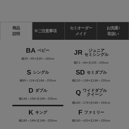
商品
セミオーダー
お洗濯 /
※ご注意事項
説明
メイド
取扱い
BA
ベビー
ジュニア
JR
セミシングル
幅35～95×丈95～160cm
幅71～94×丈155～205cm
S
SD
シングル
セミダブル
幅95～119×丈196～255cm
幅120～139×丈196～255cm
D
ダブル
ワイドダブル
Q
クイーン
幅140～159×丈196～255cm
幅160～179×丈196～255cm
K
F
キング
ファミリー
幅180～199×丈196～255cm
幅160～420×丈196～255cm