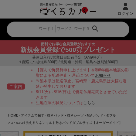
ログイン
便利でお得な会員登録がおすすめ
新規会員登録で500㌽プレゼント
受注日入れ5営業日目出荷予定（AM9時〆）
１配送につき送料800円 / 北海道・沖縄・離島へは別途800円
【謹んで御見舞申し上げます】令和8年熊本地震の影
響による配送停止・遅延について
お知らせ
※熊本県は配送停止、宮崎県・鹿児島県は大幅な遅
ご案内
延が発生しております
8/11(火)～8/16(日)まで夏期休業期間とさせていただ
きます
生地在庫の状況については
こちら
HOME
アイテムで探す
敷きパッド・敷きシーツ
敷きパッド
ダブル
a・sarari 洗えるリネンキルト敷きパッドダブルサイズ【オーダーメイド】