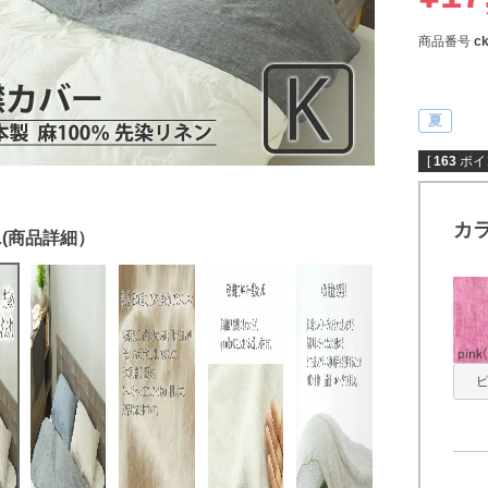
商品番号
c
夏
[
163
ポイ
カ