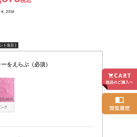
税込
k-k_2316
ント進呈 ]
ラーをえらぶ（必須）
ピンク