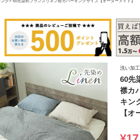
キング
60先染めフランスリネン襟カバーキングサイズ【オーダーメイド】
洗い加工
60
襟カ
キン
【オ
¥
17