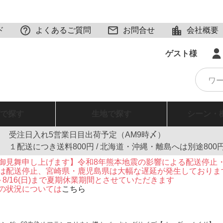
ド
よくあるご質問
お問合せ
会社概要
ゲスト様
で探す
生地
で探す
シーン・
受注日入れ5営業日目出荷予定（AM9時〆）
１配送につき送料800円 / 北海道・沖縄・離島へは別途800
御見舞申し上げます】令和8年熊本地震の影響による配送停止
は配送停止、宮崎県・鹿児島県は大幅な遅延が発生しておりま
火)～8/16(日)まで夏期休業期間とさせていただきます
の状況については
こちら