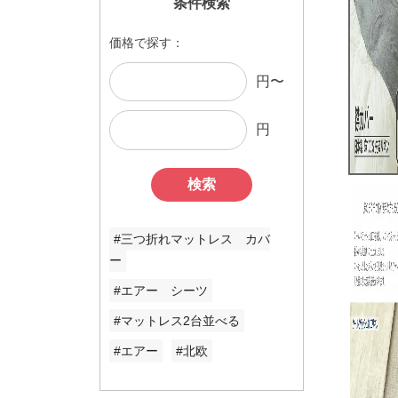
条件検索
価格で探す：
円〜
円
検索
#三つ折れマットレス カバ
ー
#エアー シーツ
#マットレス2台並べる
#エアー
#北欧