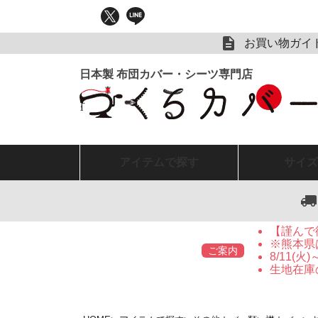
お買い物ガイ
アイテム
で探す
サイズ
【謹んで
※熊本県
ご案内
8/11(
生地在庫