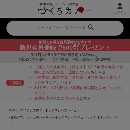
ログイン
便利でお得な会員登録がおすすめ
新規会員登録で500㌽プレゼント
受注日入れ5営業日目出荷予定（AM9時〆）
１配送につき送料800円 / 北海道・沖縄・離島へは別途800円
【謹んで御見舞申し上げます】令和8年熊本地震の影
響による配送停止・遅延について
お知らせ
※熊本県は配送停止、宮崎県・鹿児島県は大幅な遅
ご案内
延が発生しております
8/11(火)～8/16(日)まで夏期休業期間とさせていただ
きます
生地在庫の状況については
こちら
HOME
アイテムで探す
ボックスシーツ
ベビー
花柄ダブルガーゼ-Royal Rose-ボックスシーツベビーサイズ【オーダーメイ
ド】