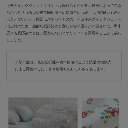
従来のインクジェットプリントは顔料のものが多く摩擦によって色落
ちが心配される点や糊で固めるために風合いも硬く心地の良いものと
は言えないという問題点があったものの、今回使用のインクジェット
は染料のため一般的な反応染めと変わらない柔らかい風合いに。堅牢
度※も反応染めとほぼ変わらないクオリティーを実現することに成功
しました。
※堅牢度は、色の抵抗性を表す数値のことで洗濯や太陽光
による変色のしにくさや色落ちのしにくさを表します。