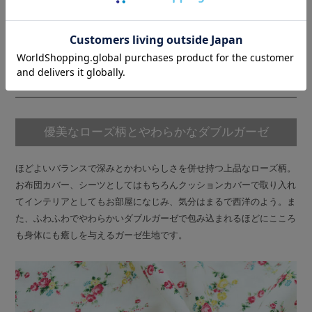
素材について
ずっと触れていたくなる綿100％ダブルガーゼ
COTTON 100%
優美なローズ柄とやわらかなダブルガーゼ
ほどよいバランスで深みとかわいらしさを併せ持つ上品なローズ柄。
お布団カバー、シーツとしてはもちろんクッションカバーで取り入れ
てインテリアとしてもお部屋になじみ、気分はまるで西洋のよう。ま
た、ふわふわでやわらかいダブルガーゼで包み込まれるほどにこころ
も身体にも癒しを与えるガーゼ生地です。