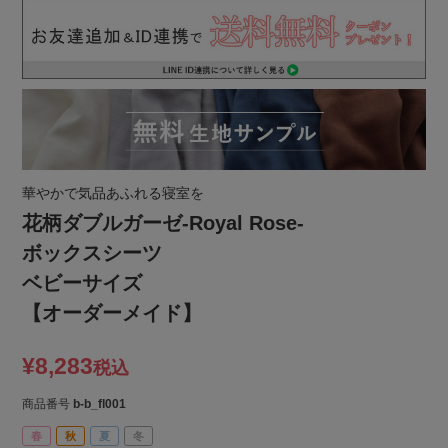
華やかで気品あふれる寝室を
花柄ダブルガーゼ-Royal Rose-
ボックスシーツ
ベビーサイズ
【オーダーメイド】
¥
8,283
税込
商品番号
b-b_fl001
春
秋
夏
冬