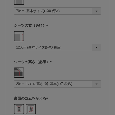
必
須
)
シーツの丈（必須）
(
必
須
)
シーツの高さ（必須）
(
必
須
)
裏面のゴムをかえる
(
必