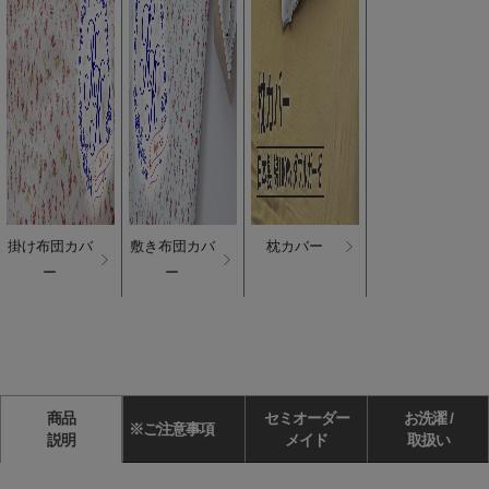
掛け布団カバ
敷き布団カバ
枕カバー
ー
ー
商品
セミオーダー
お洗濯 /
※ご注意事項
説明
メイド
取扱い