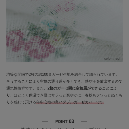
均等な間隔で2枚の綿100％ガーゼ生地を結合して織られています。
そうすることにより空気の通り道が多くでき、熱や汗を放出するので
通気性抜群です。また、
2枚のガーゼ間に空気層ができることによ
り
、ほどよく保温でき夏はサラっと爽やかに、春秋もフワっとぬくも
りを感じて頂ける
年中心地の良いダブルガーゼカバーです
03
POINT