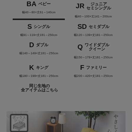
BA
ベビー
ジュニア
JR
セミシングル
幅40～80×丈61～140cm
幅40～100×丈141～200cm
S
SD
シングル
セミダブル
幅91～119×丈181～250cm
幅120～139×丈181～250cm
D
ダブル
ワイドダブル
Q
クイーン
幅140～149×丈181～250cm
幅150～179×丈181～250cm
K
F
キング
ファミリー
幅180～199×丈181～250cm
幅200～420×丈181～250cm
同じ生地の
全アイテムはこちら