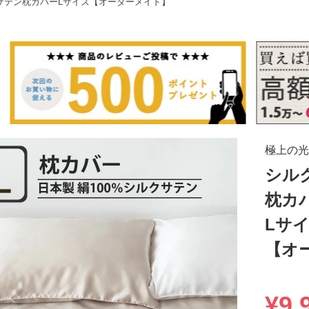
サテン枕カバーLサイズ【オーダーメイド】
極上の光
シル
枕カ
Lサ
【オ
¥
9,