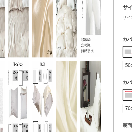
サ
サイ
カバ
カバ
裏面