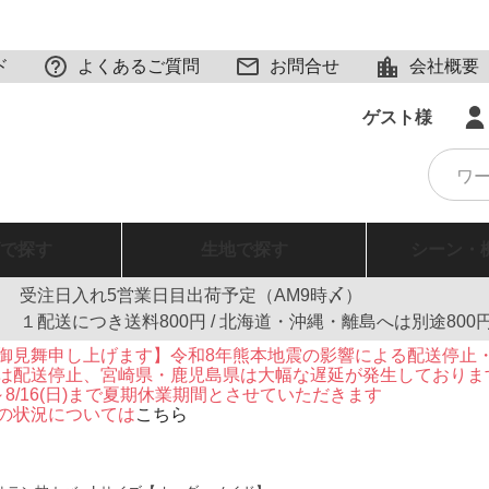
ド
よくあるご質問
お問合せ
会社概要
ゲスト様
で探す
生地
で探す
シーン・
受注日入れ5営業日目出荷予定（AM9時〆）
１配送につき送料800円 / 北海道・沖縄・離島へは別途800
御見舞申し上げます】令和8年熊本地震の影響による配送停止
は配送停止、宮崎県・鹿児島県は大幅な遅延が発生しておりま
火)～8/16(日)まで夏期休業期間とさせていただきます
の状況については
こちら