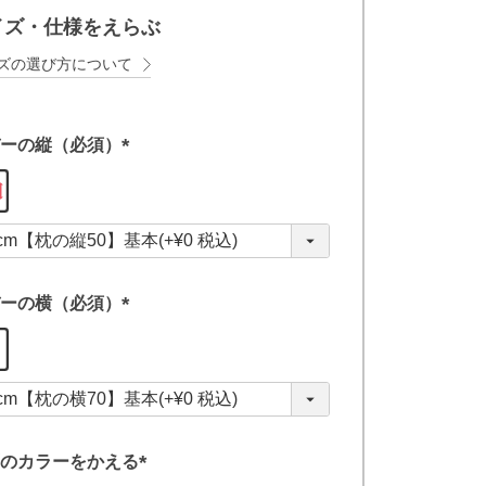
イズ・仕様をえらぶ
ズの選び方について
ーの縦（必須）
(
必
須
)
ーの横（必須）
(
必
須
)
のカラーをかえる