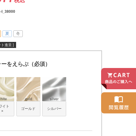
税込
-l_38000
夏
冬
ト進呈 ]
ラーをえらぶ（必須）
ワイト
ゴールド
シルバー
×