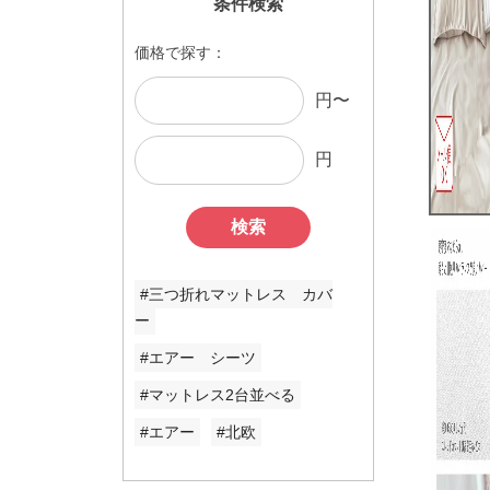
条件検索
価格で探す：
円〜
円
検索
#三つ折れマットレス カバ
ー
#エアー シーツ
#マットレス2台並べる
#エアー
#北欧