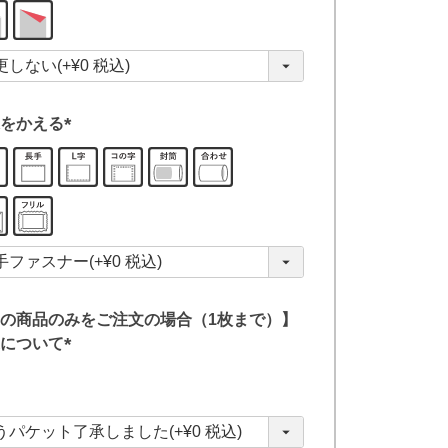
(
必
須
)
をかえる
(
必
須
)
の商品のみをご注文の場合（1枚まで）】
について
(
必
須
)