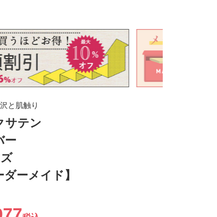
沢と肌触り
クサテン
バー
イズ
ーダーメイド】
977