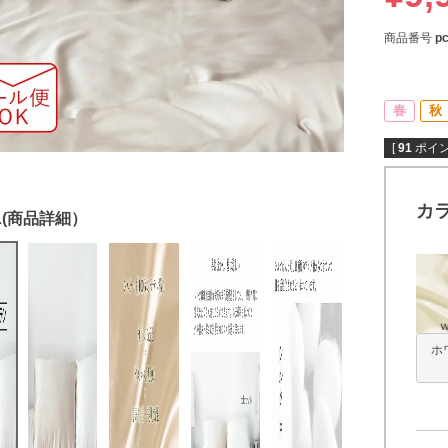
商品番号
pc
春
秋
[
91
ポイン
カ
ホ