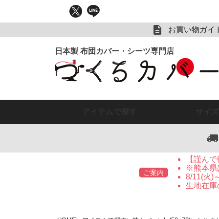
お買い物ガイ
アイテム
で探す
サイズ
【謹んで
※熊本県
ご案内
8/11(
生地在庫