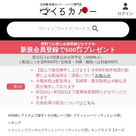
ログイン
便利でお得な会員登録がおすすめ
新規会員登録で500㌽プレゼント
受注日入れ5営業日目出荷予定（AM9時〆）
１配送につき送料800円 / 北海道・沖縄・離島へは別途800円
【謹んで御見舞申し上げます】令和8年熊本地震の影
響による配送停止・遅延について
お知らせ
※熊本県は配送停止、宮崎県・鹿児島県は大幅な遅
ご案内
延が発生しております
8/11(火)～8/16(日)まで夏期休業期間とさせていただ
きます
生地在庫の状況については
こちら
HOME
アイテムで探す
その他シーツ類
フラットシーツ（マットレス用）
キング
コットンフランネルフラットシーツ（マットレス用）キングサイズ【オーダ