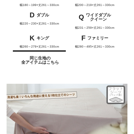
幅180～199×丈261～330cm
幅200～219×丈261～330cm
D
ダブル
ワイドダブル
Q
クイーン
幅220～230×丈261～330cm
幅231～259×丈261～330cm
K
F
キング
ファミリー
幅260～279×丈261～330cm
幅280～495×丈261～330cm
同じ生地の
全アイテムはこちら