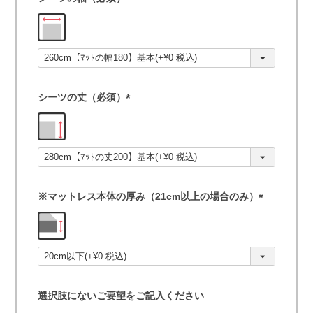
(
必
須
)
シーツの丈（必須）
(
必
須
)
※マットレス本体の厚み（21cm以上の場合のみ）
(
必
須
)
選択肢にないご要望をご記入ください