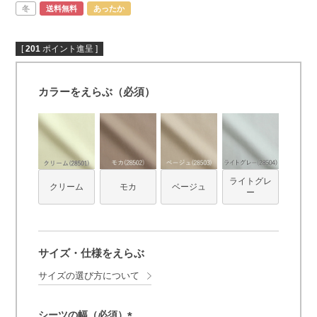
冬
送料無料
あったか
[
201
ポイント進呈 ]
カラーをえらぶ（必須）
ライトグレ
クリーム
モカ
ベージュ
ー
サイズ・仕様をえらぶ
サイズの選び方について
シーツの幅（必須）