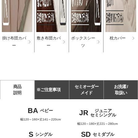
掛け布団カバ
敷き布団カバ
ボックスシー
枕カバー
ー
ー
ツ
商品
セミオーダー
お洗濯 /
※ご注意事項
説明
メイド
取扱い
BA
ベビー
ジュニア
JR
セミシングル
幅120～160×丈141～220cm
幅120～180×丈221～280cm
S
SD
シングル
セミダブル