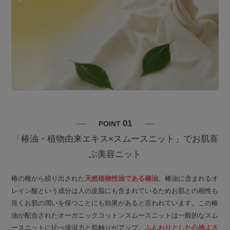
01
POINT
「椿油・植物由来エキス×スムースニット」でお肌喜
ぶ美容ニット
椿の種から絞り出された
天然植物性油である椿油
。椿油に含まれるオ
レイン酸という成分は人の皮脂にも含まれているためお肌との相性も
良くお肌の潤いを保つことにも効果があると言われています。この椿
油が配合されたオーガニックコットンスムースニットは一般的なスム
ースニットに比べ保湿力と肌触りがアップ。
ふんわりとした心地よさ