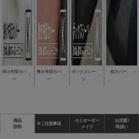
掛け布団カバ
敷き布団カバ
ボックスシー
枕カバー
ー
ー
ツ
商品
セミオーダー
お洗濯 /
※ご注意事項
説明
メイド
取扱い