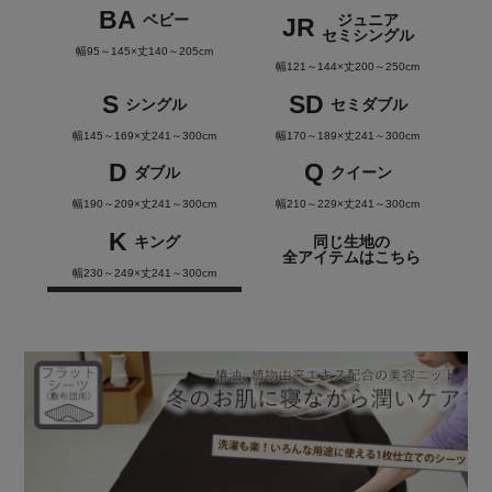
BA
ベビー
ジュニア
JR
セミシングル
幅95～145×丈140～205cm
幅121～144×丈200～250cm
S
SD
シングル
セミダブル
幅145～169×丈241～300cm
幅170～189×丈241～300cm
D
Q
ダブル
クイーン
幅190～209×丈241～300cm
幅210～229×丈241～300cm
K
キング
同じ生地の
全アイテムはこちら
幅230～249×丈241～300cm