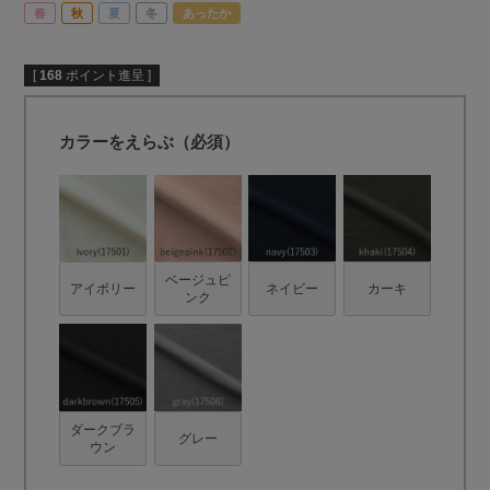
春
秋
夏
冬
あったか
[
168
ポイント進呈 ]
カラーをえらぶ（必須）
ベージュピ
アイボリー
ネイビー
カーキ
ンク
ダークブラ
グレー
ウン