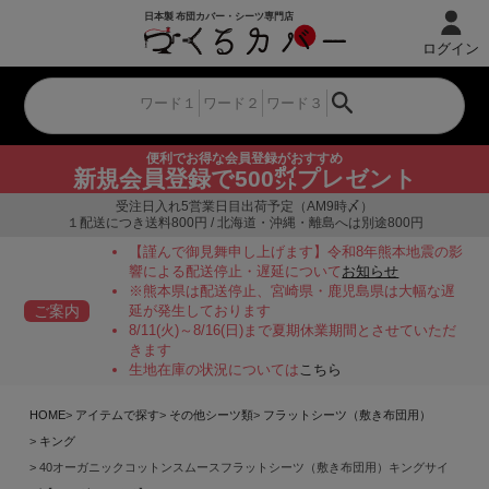
ログイン
便利でお得な会員登録がおすすめ
新規会員登録で500㌽プレゼント
受注日入れ5営業日目出荷予定（AM9時〆）
１配送につき送料800円 / 北海道・沖縄・離島へは別途800円
【謹んで御見舞申し上げます】令和8年熊本地震の影
響による配送停止・遅延について
お知らせ
※熊本県は配送停止、宮崎県・鹿児島県は大幅な遅
ご案内
延が発生しております
8/11(火)～8/16(日)まで夏期休業期間とさせていただ
きます
生地在庫の状況については
こちら
HOME
アイテムで探す
その他シーツ類
フラットシーツ（敷き布団用）
キング
40オーガニックコットンスムースフラットシーツ（敷き布団用）キングサイ