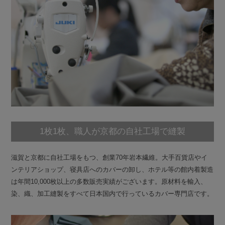
1枚1枚、職人が京都の自社工場で縫製
滋賀と京都に自社工場をもつ、創業70年岩本繊維。大手百貨店やイ
ンテリアショップ、寝具店へのカバーの卸し、ホテル等の館内着製造
は年間10,000枚以上の多数販売実績がございます。原材料を輸入、
染、織、加工縫製をすべて日本国内で行っているカバー専門店です。