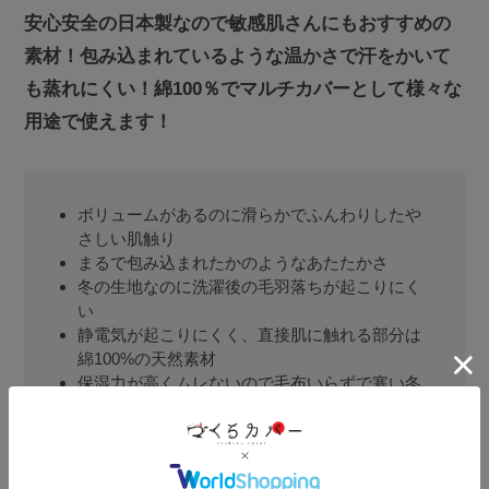
安心安全の日本製なので敏感肌さんにもおすすめの
素材！包み込まれているような温かさで汗をかいて
も蒸れにくい！綿100％でマルチカバーとして様々な
用途で使えます！
ボリュームがあるのに滑らかでふんわりしたや
さしい肌触り
まるで包み込まれたかのようなあたたかさ
冬の生地なのに洗濯後の毛羽落ちが起こりにく
い
静電気が起こりにくく、直接肌に触れる部分は
綿100%の天然素材
保湿力が高くムレないので毛布いらずで寒い冬
にぴったり