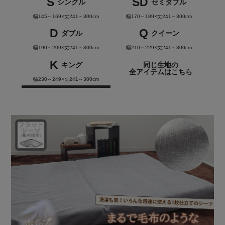
S
SD
シングル
セミダブル
幅145～169×丈241～300cm
幅170～189×丈241～300cm
D
Q
ダブル
クイーン
幅190～209×丈241～300cm
幅210～229×丈241～300cm
K
キング
同じ生地の
全アイテムはこちら
幅230～249×丈241～300cm