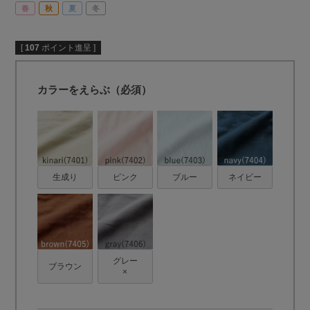
春
秋
夏
冬
[
107
ポイント進呈 ]
カラーをえらぶ（必須）
生成り
ピンク
ブルー
ネイビー
グレー
ブラウン
×