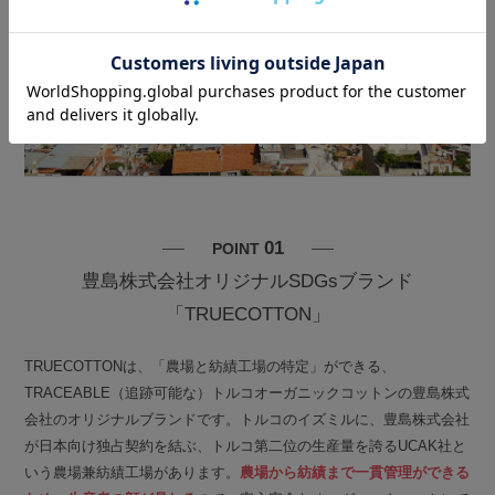
01
POINT
豊島株式会社オリジナルSDGsブランド
「TRUECOTTON」
TRUECOTTONは、「農場と紡績工場の特定」ができる、
TRACEABLE（追跡可能な）トルコオーガニックコットンの豊島株式
会社のオリジナルブランドです。トルコのイズミルに、豊島株式会社
が日本向け独占契約を結ぶ、トルコ第二位の生産量を誇るUCAK社と
いう農場兼紡績工場があります。
農場から紡績まで一貫管理ができる