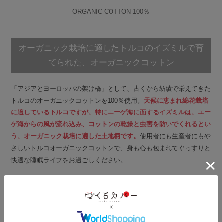
ORGANIC COTTON 100％
オーガニック栽培に適したトルコのイズミルで育
てられた、オーガニックコットン
「アジアとヨーロッパの架け橋」として、古くから紡績で栄えてきた
トルコのオーガニックコットンを100％使用。
天候に恵まれ綿花栽培
に適しているトルコですが、特にエーゲ海に面するイズミルは、エー
ゲ海からの風が流れ込み、コットンの乾燥と虫害を防いでくれるとい
う、オーガニック栽培に適した土地柄です。
使用者にも生産者にもや
さしいトルコオーガニックコットンで、身も心も包まれてぐっすりと
快適な睡眠ライフをお過ごしください。