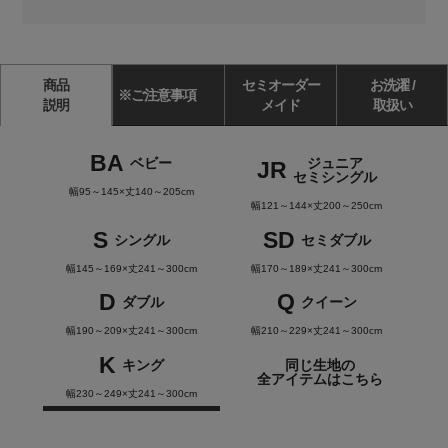
商品
セミオーダー
お洗濯 /
※ご注意事項
説明
メイド
取扱い
BA
ベビー
ジュニア
JR
セミシングル
幅95～145×丈140～205cm
幅121～144×丈200～250cm
S
SD
シングル
セミダブル
幅145～169×丈241～300cm
幅170～189×丈241～300cm
D
Q
ダブル
クイーン
幅190～209×丈241～300cm
幅210～229×丈241～300cm
K
キング
同じ生地の
全アイテムはこちら
幅230～249×丈241～300cm