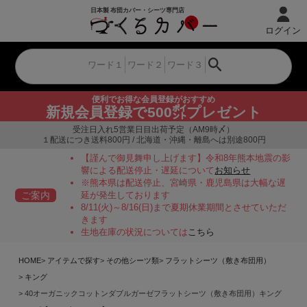
ログイン
便利でお得な会員登録がおすすめ
新規会員登録で500㌽プレゼント
受注日入れ5営業日目出荷予定（AM9時〆）
１配送につき送料800円 / 北海道・沖縄・離島へは別途800円
【謹んで御見舞申し上げます】令和8年熊本地震の影
響による配送停止・遅延について
お知らせ
※熊本県は配送停止、宮崎県・鹿児島県は大幅な遅
ご案内
延が発生しております
8/11(火)～8/16(日)まで夏期休業期間とさせていただ
きます
生地在庫の状況については
こちら
HOME
アイテムで探す
その他シーツ類
フラットシーツ（敷き布団用）
キング
40オーガニックコットンダブルガーゼフラットシーツ（敷き布団用）キング