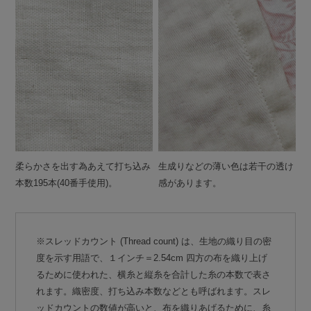
柔らかさを出す為あえて打ち込み
生成りなどの薄い色は若干の透け
本数195本(40番手使用)。
感があります。
※スレッドカウント (Thread count) は、生地の織り目の密
度を示す用語で、１インチ＝2.54cm 四方の布を織り上げ
るために使われた、横糸と縦糸を合計した糸の本数で表さ
れます。織密度、打ち込み本数などとも呼ばれます。スレ
ッドカウントの数値が高いと、布を織りあげるために、糸