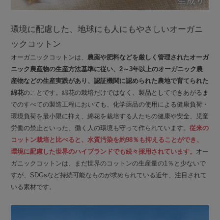
環境に配慮した、地球にも人にもやさしいオーガニ
ックコットン
オーガニックコットンは、
農薬や肥料などを厳しく管理されたオーガ
ニック農産物の生産方法基準に従い、2～3年以上のオーガニック農
産物などの生産実践があり、認証機関に認められた農地で育てられた
綿花
のことです。綿花の栽培だけではなく、製品としてできあがるま
でのすべての製造工程においても、化学薬品の使用による健康負荷・
環境負荷を最小限に抑え、綿花を栽培する人たちの健康や安全、児童
労働の禁止といった、働く人の環境も守って作られています。
従来の
コットン栽培と比べると、水質汚染を約98％も抑えることができ、
環境に配慮した世界のハイブランドでも続々採用されています。
オー
ガニックコットンは、まだ世界のコットンの生産量の1％と少ないで
すが、SDGsなど持続可能なものが求められている近年、注目されて
いる素材です。