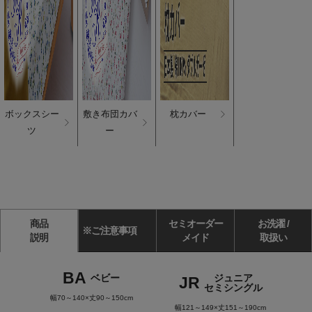
ボックスシー
敷き布団カバ
枕カバー
ツ
ー
商品
セミオーダー
お洗濯 /
※ご注意事項
説明
メイド
取扱い
BA
ベビー
ジュニア
JR
セミシングル
幅70～140×丈90～150cm
幅121～149×丈151～190cm