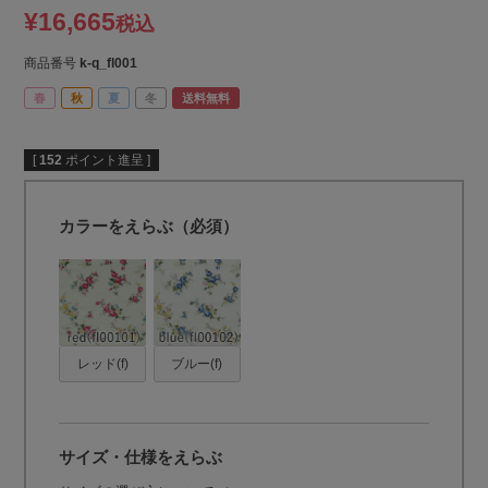
¥
16,665
税込
商品番号
k-q_fl001
春
秋
夏
冬
送料無料
[
152
ポイント進呈 ]
カラーをえらぶ（必須）
レッド(f)
ブルー(f)
サイズ・仕様をえらぶ