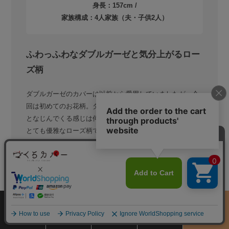
身長：157cm /
家族構成：4人家族（夫・子供2人）
ふわっふわなダブルガーゼと気分上がるロー
ズ柄
ダブルガーゼのカバーは以前から愛用していましたが、今
回は初めてのお花柄。ダブルガーゼの洗うほどにふっくら
となじんでくる感じは何度経験しても感動します！また、
とても優雅なローズ柄でお部屋が一気にヨーロッパの寝室
のようで、寝る前についお紅茶をいれてしまいたくなりま
した…。ローズ柄なので無地に比べて汚れがついても目立
ちにくく安心して使えるのもうれしいですね。
サイズ
商品をさがす
お買物ガイド
カート
季節のおすすめ
染め・織り・加工
から選ぶ