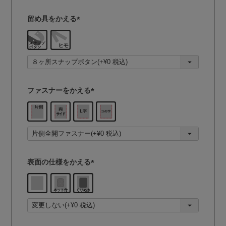
留め具をかえる
(
必
須
)
ファスナーをかえる
(
必
須
)
表面の仕様をかえる
(
必
須
)