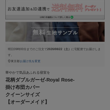
明日
09時00分
までのご注文で
2026/08/22（土）
に
宅配便
でお届けしま
す。
東京都
お届け先を変更
華やかで気品あふれる寝室を
花柄ダブルガーゼ-Royal Rose-
掛け布団カバー
クイーンサイズ
【オーダーメイド】