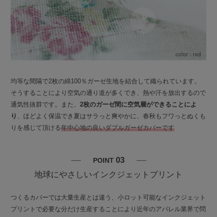
均等な間隔で2枚の綿100％ガーゼ生地を結合して織られています。
そうすることにより空気の通り道が多くでき、熱や汗を放出するので
通気性抜群です。また、
2枚のガーゼ間に空気層ができることによ
り
、ほどよく保温でき夏はサラっと爽やかに、春秋もフワっとぬくも
りを感じて頂ける
年中心地の良いダブルガーゼカバーです
03
POINT
地球にやさしいインクジェットプリント
つくるカバーでは大量生産とは違う、小ロット可能なインクジェット
プリントで必要な分だけ生産することにより近年のアパレル業界で問