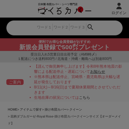
ログイン
便利でお得な会員登録がおすすめ
新規会員登録で500㌽プレゼント
受注日入れ5営業日目出荷予定（AM9時〆）
１配送につき送料800円 / 北海道・沖縄・離島へは別途800円
【謹んで御見舞申し上げます】令和8年熊本地震の影
響による配送停止・遅延について
お知らせ
※熊本県は配送停止、宮崎県・鹿児島県は大幅な遅
ご案内
延が発生しております
8/11(火)～8/16(日)まで夏期休業期間とさせていただ
きます
生地在庫の状況については
こちら
HOME
アイテムで探す
掛け布団カバー
クイーン
花柄ダブルガーゼ-Royal Rose-掛け布団カバークイーンサイズ【オーダーメイ
ド】