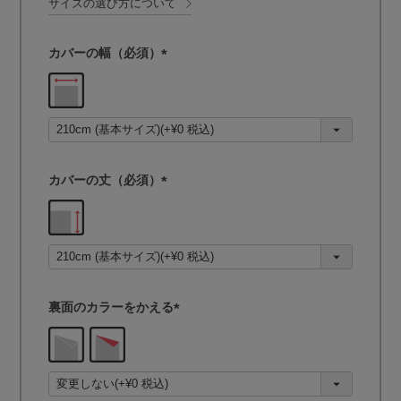
サイズの選び方について
カバーの幅（必須）
(
必
須
)
カバーの丈（必須）
(
必
須
)
裏面のカラーをかえる
(
必
須
)