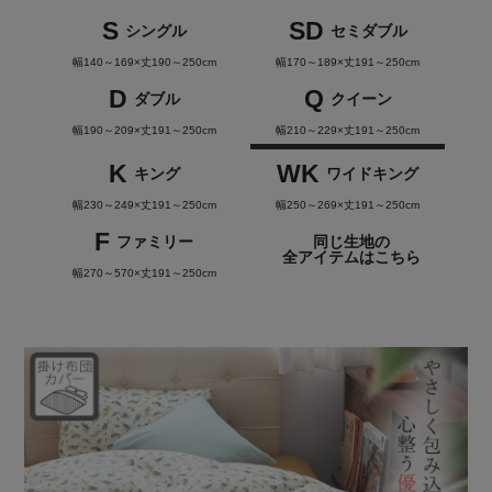
S
SD
シングル
セミダブル
幅140～169×丈190～250cm
幅170～189×丈191～250cm
D
Q
ダブル
クイーン
幅190～209×丈191～250cm
幅210～229×丈191～250cm
K
WK
キング
ワイドキング
幅230～249×丈191～250cm
幅250～269×丈191～250cm
F
ファミリー
同じ生地の
全アイテムはこちら
幅270～570×丈191～250cm