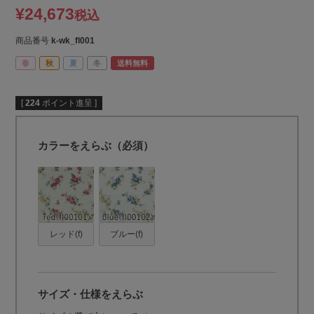
¥
24,673
税込
商品番号
k-wk_fl001
春
秋
夏
冬
送料無料
[
224
ポイント進呈 ]
カラーをえらぶ（必須）
レッド(f)
ブルー(f)
サイズ・仕様をえらぶ