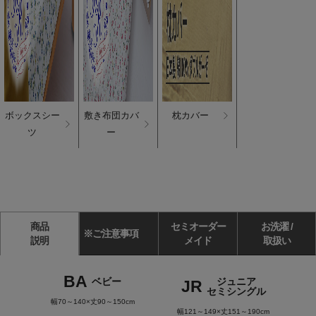
ボックスシー
敷き布団カバ
枕カバー
ツ
ー
商品
セミオーダー
お洗濯 /
※ご注意事項
説明
メイド
取扱い
BA
ベビー
ジュニア
JR
セミシングル
幅70～140×丈90～150cm
幅121～149×丈151～190cm