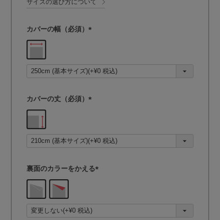
サイズの選び方について
カバーの幅（必須）
(
必
須
)
カバーの丈（必須）
(
必
須
)
裏面のカラーをかえる
(
必
須
)