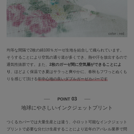
均等な間隔で2枚の綿100％ガーゼ生地を結合して織られています。
そうすることにより空気の通り道が多くでき、熱や汗を放出するので
通気性抜群です。また、
2枚のガーゼ間に空気層ができることによ
り
、ほどよく保温でき夏はサラっと爽やかに、春秋もフワっとぬくも
りを感じて頂ける
年中心地の良いダブルガーゼカバーです
03
POINT
地球にやさしいインクジェットプリント
つくるカバーでは大量生産とは違う、小ロット可能なインクジェット
プリントで必要な分だけ生産することにより近年のアパレル業界で問