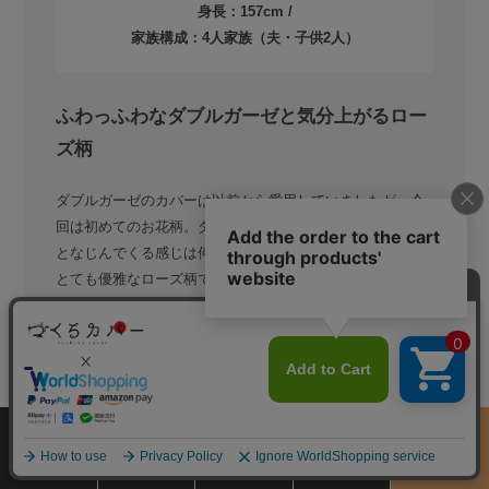
身長：157cm /
家族構成：4人家族（夫・子供2人）
ふわっふわなダブルガーゼと気分上がるロー
ズ柄
ダブルガーゼのカバーは以前から愛用していましたが、今
回は初めてのお花柄。ダブルガーゼの洗うほどにふっくら
となじんでくる感じは何度経験しても感動します！また、
とても優雅なローズ柄でお部屋が一気にヨーロッパの寝室
のようで、寝る前についお紅茶をいれてしまいたくなりま
した…。ローズ柄なので無地に比べて汚れがついても目立
ちにくく安心して使えるのもうれしいですね。
サイズ
商品をさがす
お買物ガイド
カート
季節のおすすめ
染め・織り・加工
から選ぶ