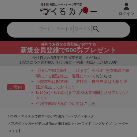
ログイン
便利でお得な会員登録がおすすめ
新規会員登録で500㌽プレゼント
受注日入れ5営業日目出荷予定（AM9時〆）
１配送につき送料800円 / 北海道・沖縄・離島へは別途800円
【謹んで御見舞申し上げます】令和8年熊本地震の影
響による配送停止・遅延について
お知らせ
※熊本県は配送停止、宮崎県・鹿児島県は大幅な遅
ご案内
延が発生しております
8/11(火)～8/16(日)まで夏期休業期間とさせていただ
きます
生地在庫の状況については
こちら
HOME
アイテムで探す
掛け布団カバー
ワイドキング
花柄ダブルガーゼ-Royal Rose-掛け布団カバーワイドキングサイズ【オーダー
メイド】