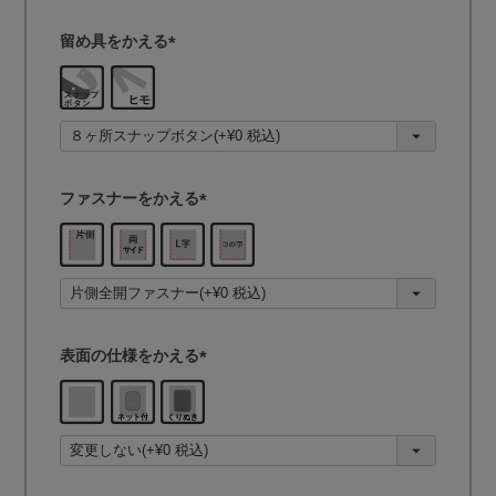
留め具をかえる
(
必
須
)
ファスナーをかえる
(
必
須
)
表面の仕様をかえる
(
必
須
)