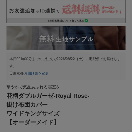
本日
09時00分
までのご注文で
2026/08/22（土）
に
宅配便
でお届けしま
す。
東京都
お届け先を変更
華やかで気品あふれる寝室を
花柄ダブルガーゼ-Royal Rose-
掛け布団カバー
ワイドキングサイズ
【オーダーメイド】