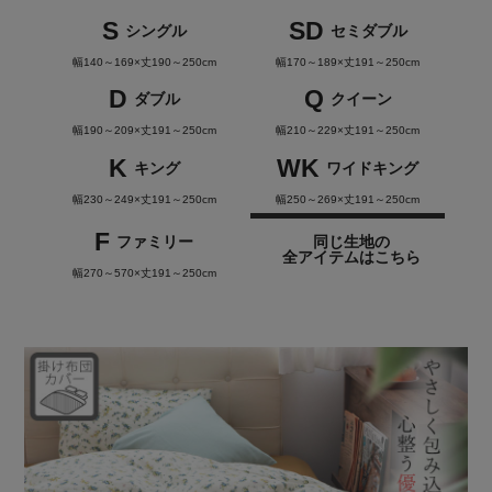
S
SD
シングル
セミダブル
幅140～169×丈190～250cm
幅170～189×丈191～250cm
D
Q
ダブル
クイーン
幅190～209×丈191～250cm
幅210～229×丈191～250cm
K
WK
キング
ワイドキング
幅230～249×丈191～250cm
幅250～269×丈191～250cm
F
ファミリー
同じ生地の
全アイテムはこちら
幅270～570×丈191～250cm